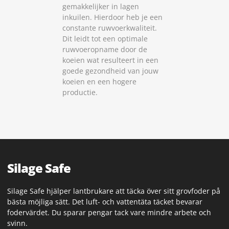
gemakkelijker in lagen
inkuilen. Hierdoor heb je een
constante ruwvoerkwaliteit.
Dit leidt tot een optimale
ruwvoeropname door de
koeien wat resulteert in een
goede gezondheid van jouw
koeien en een hogere
productie.
Silage Safe
Silage Safe hjälper lantbrukare att täcka över sitt grovfoder på
bästa möjliga sätt. Det luft- och vattentäta täcket bevarar
fodervärdet. Du sparar pengar tack vare mindre arbete och
svinn.