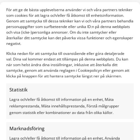
För att ge de bästa upplevelserna använder vi och våra partners tekniker
som cookies för att lagra och/eller få åtkomst till enhetsinformation.
Genom att samtycka till dessa tekniker kan vi och våra partners behandla
4. Haksel fijn
personuppgifter som surfbeteende eller unika ID:n på denna webbplats
och visa (icke-)personliga annonser. Om du inte samtycker eller
återkallar ditt samtycke kan det påverka vissa funktioner och egenskaper
De vierde tip is om de maïs
negativt.
goed te hakselen voordat je
het inkuilt. Het hakselen van
Klicka nedan för att samtycka till ovanstående eller göra detaljerade
val. Dina val kommer endast att tillämpas på denna webbplats. Du kan
de maïs helpt om de
när som helst ändra dina inställningar, inklusive att återkalla ditt
deeltjesgrootte te
samtycke, genom att använda reglagen i Cookiepolicyn eller genom att
verminderen, waardoor het
klicka på knappen för att hantera samtycke längst ner på skärmen.
gemakkelijker wordt om in de
kuil compact vast te rijden.
Statistik
Hakselen helpt ook om de
hoeveelheid lucht in de kuil te
Lagra och/eller få åtkomst till information på en enhet, Mäta
verminderen, wat weer helpt
reklamprestanda, Mäta innehållsprestanda, Förstå målgrupper
om bederf en gisting te
genom statistik eller kombinationer av data från olika källor.
voorkomen.
5. Verdicht zo
Marknadsföring
Lagra och/eller få åtkomst till information på en enhet, Använda