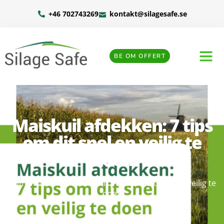
+46 702743269
kontakt@silagesafe.se
BE OM OFFERT
Maiskuil afdekken: 7 tips
om dit snel en veilig te
doen
Home
»
Maiskuil afdekken: 7 tips om dit snel en veilig te
doen