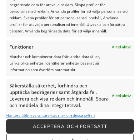
goed mogelijk
begränsade data för att välja reklam, Skapa profiler för
personaliserad reklam, Använda profiler för att välja personaliserad
De vijfde tip is om de mais zo
reklam, Skapa profiler för att personaliserad innehåll, Använda
strak mogelijk in de kuil te
profiler för att välja personaliserad innehåll, Utveckla och förbättra
persen. Dit helpt om de
tjänster, Använda begränsade data för att välja innehåll.
hoeveelheid lucht in het
kuilvoer te verminderen en
Funktioner
het fermentatieproces te
Alltid aktiv
vergemakkelijken. Het helpt
Matchar och kombinerar data från andra datakällor,
ook om het risico op bederf
Länka olika enheter, Identifierar enheter baserat på
en verdere fermentatie te
information som överförs automatiskt.
verminderen.
6. Bedek het
Säkerställa säkerhet, förhindra och
upptäcka bedrägerier samt åtgärda fel,
kuilvoer met
Alltid aktiv
Leverera och visa reklam och innehåll, Spara
plastic
och meddela dina integritetsval.
Hantera 666-leverantörer
Läs mer om dessa syften
De zesde tip is om de kuil bij
opslag af te dekken met
ACCEPTERA OCH FORTSÄTT
plastic. Dit klinkt heel
eenvoudig en