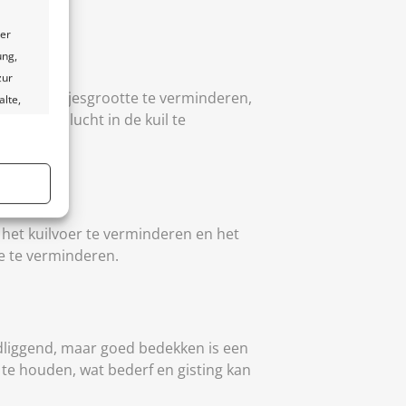
ter
ung,
zur
om de deeltjesgrootte te verminderen,
alte,
veelheid lucht in de kuil te
l von
er aktiv
n het kuilvoer te verminderen en het
e te verminderen.
andliggend, maar goed bedekken is een
er aktiv
 te houden, wat bederf en gisting kan