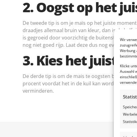
2. Oogst op het j
De tweede tip is om je maïs op het juiste moment 
draadjes allemaal bruin van kleur, dan is de kolf 
is gegroeid door voorzichtig de buitenste bladeren 
Wir verwe
nog niet goed rijp. Laat deze dus nog even hangen.
zuzugreif
Werbung a
3. Kies het juiste
bestimmte
Klicke un
Auswahl w
De derde tip is om de mais te oogsten bij het j
einschließ
verwendes
procent voordat het in de kuil kan worden opgesl
verminderen.
Statis
Speiche
Werbele
Statist