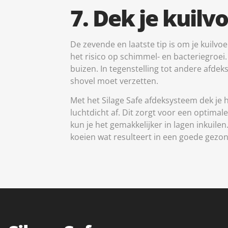
7. Dek je kuilv
De zevende en laatste tip is om je kuilvoe
het risico op schimmel- en bacteriegroe
buizen. In tegenstelling tot andere afde
shovel moet verzetten.
Met het Silage Safe afdeksysteem dek je 
luchtdicht af. Dit zorgt voor een optima
kun je het gemakkelijker in lagen inkuil
koeien wat resulteert in een goede gezo