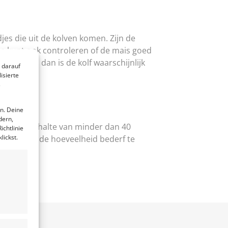
es die uit de kolven komen. Zijn de
! Je kunt ook controleren of de mais goed
ls zitten, dan is de kolf waarschijnlijk
 darauf
ken.
isierte
s
n. Deine
dern,
en vochtgehalte van minder dan 40
ichtlinie
lickst.
orkomen en de hoeveelheid bederf te