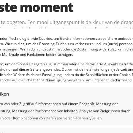
uiste moment
te oogsten. Een mooi uitgangspunt is de kleur van de draadj
rijp om te plukken. Kolven met groene draadjes zijn niet rijp
te pellen. Zie je aan de punt van de maiskolf geen gele korre
nden Technologien wie Cookies, um Geräteinformationen zu speichern und/oder
 Zie je wel gele korrels dan kan je de kolf van de plant pluk
en. Wir tun dies, um das Browsing-Erlebnis zu verbessern und um (nicht) personal
nzuzeigen. Wenn du nicht zustimmst oder die Zustimmung widerrufst, kann die
 drogestofpercentage
 Merkmale und Funktionen beeinträchtigen.
ten, um dem oben Gesagten zuzustimmen oder eine detaillierte Auswahl zu treffe
ird nur auf dieser Seite angewendet. Du kannst deine Einstellungen jederzeit än
uiste drogestofpercentage. Maïs moet worden gedroogd tot e
lich des Widerrufs deiner Einwilligung, indem du die Schaltflächen in der Cookie-R
t oder auf die Schaltfläche "Einwilligung verwalten" am unteren Bildschirmrand k
agen. Dit helpt de groei van schimmels en bacteriën te vo
tiken
rn von oder Zugriff auf Informationen auf einem Endgerät, Messung der
istung, Messung der Performance von Inhalten, Analyse von Zielgruppen durch
iken oder Kombinationen von Daten aus verschiedenen Quellen.