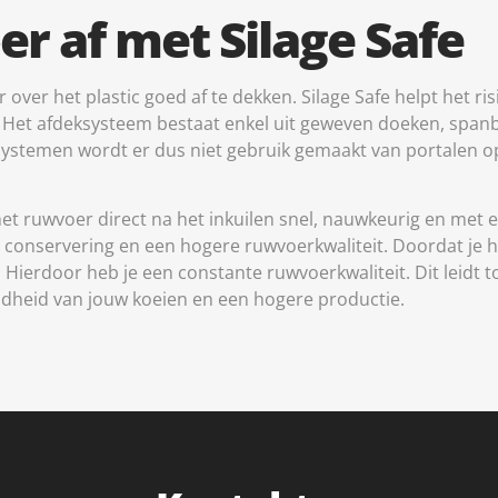
oer af met Silage Safe
r over het plastic goed af te dekken. Silage Safe helpt het r
i. Het afdeksysteem bestaat enkel uit geweven doeken, span
ksystemen wordt er dus niet gebruik gemaakt van portalen op
het ruwvoer direct na het inkuilen snel, nauwkeurig en met 
le conservering en een hogere ruwvoerkwaliteit. Doordat je
en. Hierdoor heb je een constante ruwvoerkwaliteit. Dit lei
ndheid van jouw koeien en een hogere productie.