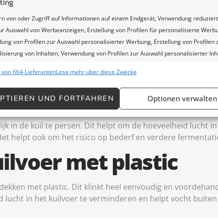
ting
rn von oder Zugriff auf Informationen auf einem Endgerät, Verwendung reduzier
ur Auswahl von Werbeanzeigen, Erstellung von Profilen für personalisierte Werb
ng von Profilen zur Auswahl personalisierter Werbung, Erstellung von Profilen 
elen voordat je het inkuilt. Het hakselen van de maïs helpt 
isierung von Inhalten, Verwendung von Profilen zur Auswahl personalisierter Inh
e kuil compact vast te rijden. Hakselen helpt ook om de hoe
lung und Verbesserung der Angebote, Verwendung reduzierter Daten zur Auswah
 von 664-Lieferanten
Lese mehr über diese Zwecke
n gisting te voorkomen.
.
goed mogelijk
PTIEREN UND FORTFAHREN
Optionen verwalten
chaften
Imm
hung und Kombination von Daten aus unterschiedlichen Quellen,
ijk in de kuil te persen. Dit helpt om de hoeveelheid lucht i
fung verschiedener Endgeräte, Identifikation von Endgeräten anhand
et helpt ook om het risico op bederf en verdere fermentati
isch übermittelter Informationen.
ilvoer met plastic
leistung der Sicherheit, Verhinderung und Aufdeckung
trug und Fehlerbehebung, Bereitstellung und Anzeige von
te dekken met plastic. Dit klinkt heel eenvoudig en voordeh
Imm
g und Inhalten, Ihre Entscheidungen zum Datenschutz
d lucht in het kuilvoer te verminderen en helpt vocht buiten
ern und übermitteln.