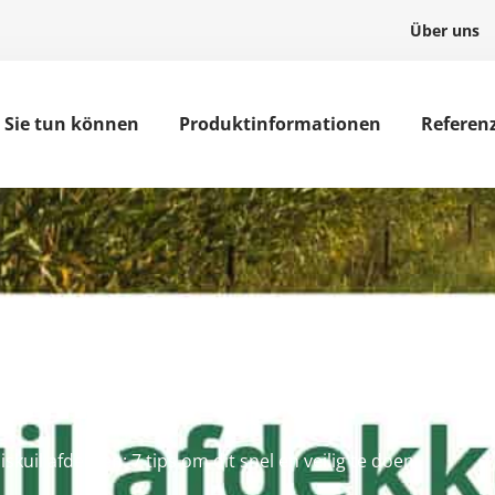
Über uns
r Sie tun können
Produktinformationen
Referen
ken: 7 tips om di
eilig te doen
skuil afdekken: 7 tips om dit snel en veilig te doen