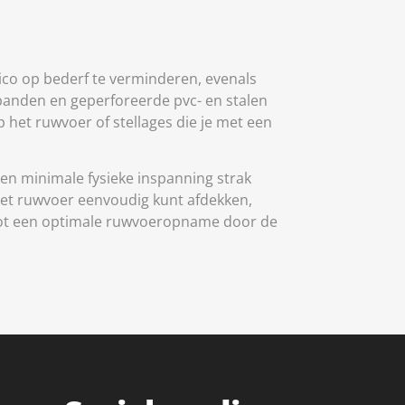
isico op bederf te verminderen, evenals
banden en geperforeerde pvc- en stalen
 het ruwvoer of stellages die je met een
een minimale fysieke inspanning strak
 het ruwvoer eenvoudig kunt afdekken,
dt tot een optimale ruwvoeropname door de