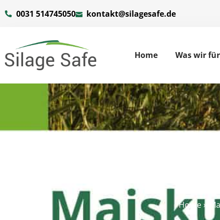
0031 514745050
kontakt@silagesafe.de
Home
Was wir fü
Maiskuil afdek
v
Home
»
Mai