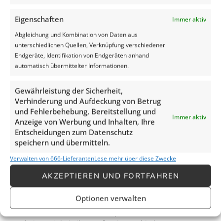
Eigenschaften
Immer aktiv
Abgleichung und Kombination von Daten aus
unterschiedlichen Quellen, Verknüpfung verschiedener
Endgeräte, Identifikation von Endgeräten anhand
automatisch übermittelter Informationen.
Tesfit Ande
Gewährleistung der Sicherheit,
ALLROUND-MITARBEITER
Verhinderung und Aufdeckung von Betrug
und Fehlerbehebung, Bereitstellung und
Immer aktiv
Anzeige von Werbung und Inhalten, Ihre
Entscheidungen zum Datenschutz
speichern und übermitteln.
Verwalten von 666-Lieferanten
Lese mehr über diese Zwecke
AKZEPTIEREN UND FORTFAHREN
Unsere Händler
Optionen verwalten
Damit wir unsere Kunden optimal bedienen können,