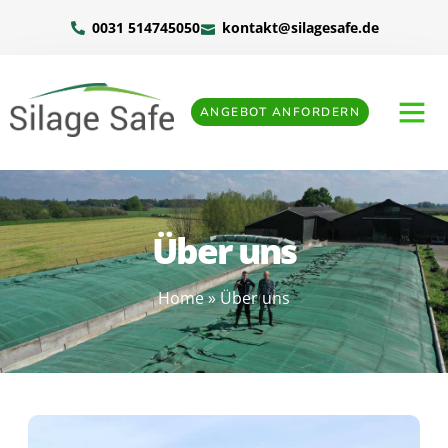
0031 514745050
kontakt@silagesafe.de
ANGEBOT ANFORDERN
Über uns
Home
»
Über uns