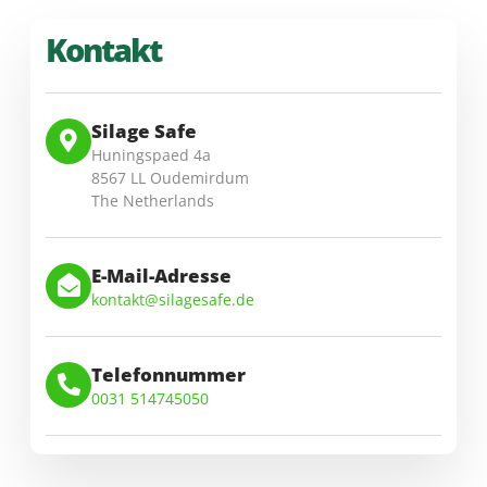
Kontakt
Silage Safe
Huningspaed 4a
8567 LL Oudemirdum
The Netherlands
E-Mail-Adresse
kontakt@silagesafe.de
Telefonnummer
0031 514745050