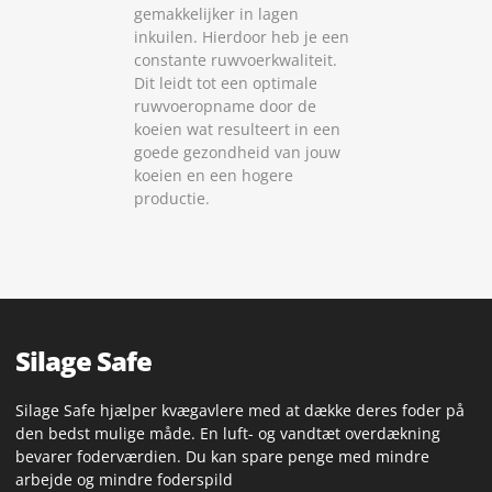
gemakkelijker in lagen
inkuilen. Hierdoor heb je een
constante ruwvoerkwaliteit.
Dit leidt tot een optimale
ruwvoeropname door de
koeien wat resulteert in een
goede gezondheid van jouw
koeien en een hogere
productie.
Silage Safe
Silage Safe hjælper kvægavlere med at dække deres foder på
den bedst mulige måde. En luft- og vandtæt overdækning
bevarer foderværdien. Du kan spare penge med mindre
arbejde og mindre foderspild