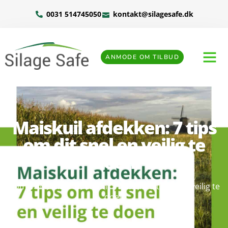
0031 514745050
kontakt@silagesafe.dk
ANMODE OM TILBUD
Maiskuil afdekken: 7 tips
om dit snel en veilig te
doen
Home
»
Maiskuil afdekken: 7 tips om dit snel en veilig te
doen