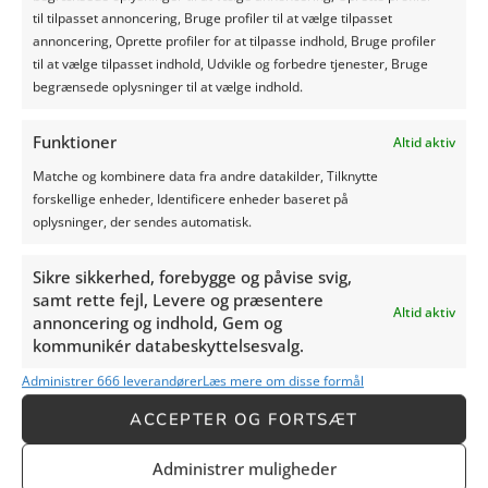
goed mogelijk
til tilpasset annoncering, Bruge profiler til at vælge tilpasset
annoncering, Oprette profiler for at tilpasse indhold, Bruge profiler
De vijfde tip is om de mais zo
til at vælge tilpasset indhold, Udvikle og forbedre tjenester, Bruge
strak mogelijk in de kuil te
begrænsede oplysninger til at vælge indhold.
persen. Dit helpt om de
hoeveelheid lucht in het
kuilvoer te verminderen en
Funktioner
Altid aktiv
het fermentatieproces te
Matche og kombinere data fra andre datakilder, Tilknytte
vergemakkelijken. Het helpt
forskellige enheder, Identificere enheder baseret på
ook om het risico op bederf
oplysninger, der sendes automatisk.
en verdere fermentatie te
verminderen.
Sikre sikkerhed, forebygge og påvise svig,
6. Bedek het
samt rette fejl, Levere og præsentere
Altid aktiv
kuilvoer met
annoncering og indhold, Gem og
kommunikér databeskyttelsesvalg.
plastic
Administrer 666 leverandører
Læs mere om disse formål
De zesde tip is om de kuil bij
ACCEPTER OG FORTSÆT
opslag af te dekken met
plastic. Dit klinkt heel
Administrer muligheder
eenvoudig en