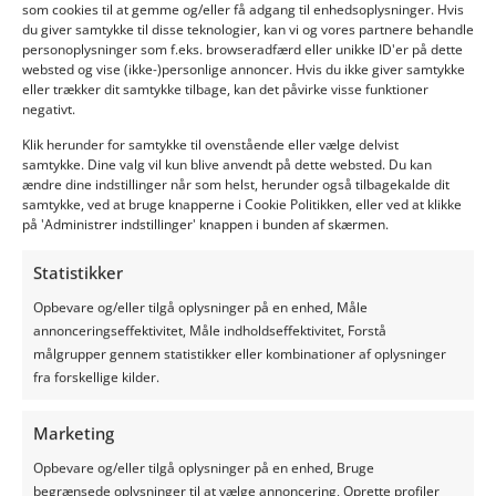
som cookies til at gemme og/eller få adgang til enhedsoplysninger. Hvis
du giver samtykke til disse teknologier, kan vi og vores partnere behandle
personoplysninger som f.eks. browseradfærd eller unikke ID'er på dette
websted og vise (ikke-)personlige annoncer. Hvis du ikke giver samtykke
4. Haksel fijn
eller trækker dit samtykke tilbage, kan det påvirke visse funktioner
negativt.
De vierde tip is om de maïs
Klik herunder for samtykke til ovenstående eller vælge delvist
goed te hakselen voordat je
samtykke. Dine valg vil kun blive anvendt på dette websted. Du kan
ændre dine indstillinger når som helst, herunder også tilbagekalde dit
het inkuilt. Het hakselen van
samtykke, ved at bruge knapperne i Cookie Politikken, eller ved at klikke
de maïs helpt om de
på 'Administrer indstillinger' knappen i bunden af skærmen.
deeltjesgrootte te
verminderen, waardoor het
Statistikker
gemakkelijker wordt om in de
kuil compact vast te rijden.
Opbevare og/eller tilgå oplysninger på en enhed, Måle
Hakselen helpt ook om de
annonceringseffektivitet, Måle indholdseffektivitet, Forstå
hoeveelheid lucht in de kuil te
målgrupper gennem statistikker eller kombinationer af oplysninger
verminderen, wat weer helpt
fra forskellige kilder.
om bederf en gisting te
voorkomen.
Marketing
5. Verdicht zo
Opbevare og/eller tilgå oplysninger på en enhed, Bruge
begrænsede oplysninger til at vælge annoncering, Oprette profiler