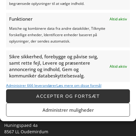
en e-mail.
begrænsede oplysninger til at vælge indhold.
Denne ansvarsfraskrivelse kan ændres af Silage Safe.
(Dato for sidste ændring
: 29-02-2024)
Funktioner
Altid aktiv
Matche og kombinere data fra andre datakilder, Tilknytte
forskellige enheder, Identificere enheder baseret på
oplysninger, der sendes automatisk.
Silage Safe
Sikre sikkerhed, forebygge og påvise svig,
samt rette fejl, Levere og præsentere
Altid aktiv
annoncering og indhold, Gem og
Silage Safe hjælper kvægavlere med at dække deres foder på
kommunikér databeskyttelsesvalg.
den bedst mulige måde. En luft- og vandtæt overdækning
bevarer foderværdien. Du kan spare penge med mindre
Administrer 666 leverandører
Læs mere om disse formål
arbejde og mindre foderspild
ACCEPTER OG FORTSÆT
Kontakt
Administrer muligheder
Huningspaed 4a
8567 LL Oudemirdum