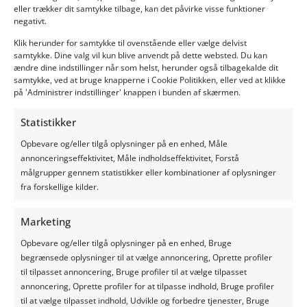
den største omhu og opmærksomhed. Ikke desto
eller trækker dit samtykke tilbage, kan det påvirke visse funktioner
mindre kan Silage Safe ikke garantere nøjagtigheden
negativt.
eller fuldstændigheden af oplysningerne. Der kan ikke
Klik herunder for samtykke til ovenstående eller vælge delvist
udledes nogen rettigheder af de givne oplysninger.
samtykke. Dine valg vil kun blive anvendt på dette websted. Du kan
Silage Safe påtager sig intet ansvar for unøjagtigheder
ændre dine indstillinger når som helst, herunder også tilbagekalde dit
eller udeladelser på dette websted.
samtykke, ved at bruge knapperne i Cookie Politikken, eller ved at klikke
på 'Administrer indstillinger' knappen i bunden af skærmen.
Dette websted indeholder links til eksterne websteder.
Silage Safe er ikke ansvarlig for indholdet på disse
Statistikker
websteder.
Opbevare og/eller tilgå oplysninger på en enhed, Måle
Silage Safe ejer alle intellektuelle ejendomsrettigheder
annonceringseffektivitet, Måle indholdseffektivitet, Forstå
og licenser til disse rettigheder til alle publikationer på
målgrupper gennem statistikker eller kombinationer af oplysninger
webstedet. Ingen del af dette websted må
fra forskellige kilder.
reproduceres, lagres i et søgesystem eller videregives i
nogen form eller på nogen måde, hverken elektronisk,
Marketing
mekanisk, ved fotokopiering, optagelse eller på anden
måde.
Opbevare og/eller tilgå oplysninger på en enhed, Bruge
begrænsede oplysninger til at vælge annoncering, Oprette profiler
Hvis du finder oplysninger på dette websted, som du
til tilpasset annoncering, Bruge profiler til at vælge tilpasset
mener er forkerte eller ufuldstændige, vil vi naturligvis
annoncering, Oprette profiler for at tilpasse indhold, Bruge profiler
gerne høre om det. Giv os gerne besked ved at sende
til at vælge tilpasset indhold, Udvikle og forbedre tjenester, Bruge