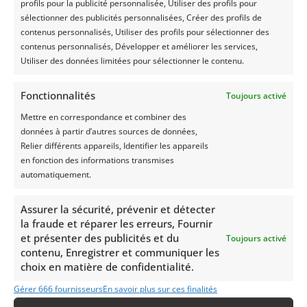
profils pour la publicité personnalisée, Utiliser des profils pour
site Web des informations que vous estimez
sélectionner des publicités personnalisées, Créer des profils de
incorrectes ou incomplètes. Dites-le nous en envoyant
contenus personnalisés, Utiliser des profils pour sélectionner des
un e-mail.
contenus personnalisés, Développer et améliorer les services,
Utiliser des données limitées pour sélectionner le contenu.
La présente clause de non-responsabilité peut être
modifiée par Silage Safe. (Date dernière modification
:
29-02-2024)
Fonctionnalités
Toujours activé
Mettre en correspondance et combiner des
données à partir d’autres sources de données,
Relier différents appareils, Identifier les appareils
en fonction des informations transmises
automatiquement.
Silage Safe
Assurer la sécurité, prévenir et détecter
Silage Safe aide les éleveurs à couvrir le mieux possible leur
la fraude et réparer les erreurs, Fournir
fourrage grossier. Les valeurs fourragères sont conservées
et présenter des publicités et du
Toujours activé
grâce à une couverture hermétique à l'air et à l'eau. Avec un
contenu, Enregistrer et communiquer les
éclairage de service et moins de pertes de fourrage, vous
choix en matière de confidentialité.
réalisez des économies.
Gérer 666 fournisseurs
En savoir plus sur ces finalités