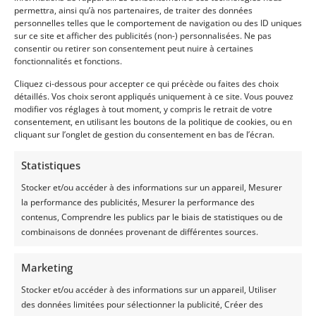
permettra, ainsi qu’à nos partenaires, de traiter des données
Les informations données sur ce site ont été
personnelles telles que le comportement de navigation ou des ID uniques
composées avec soin et attention. Cependant, Silage
sur ce site et afficher des publicités (non-) personnalisées. Ne pas
Safe n’assume aucune responsabilité quant à
consentir ou retirer son consentement peut nuire à certaines
l’exactitude ou à l’exhaustivité des informations. Les
fonctionnalités et fonctions.
informations données n’ouvrent aucun droit. Silage
Cliquez ci-dessous pour accepter ce qui précède ou faites des choix
Safe n’assume aucune responsabilité pour des
détaillés. Vos choix seront appliqués uniquement à ce site. Vous pouvez
informations incorrectes ou incomplètes sur ce site.
modifier vos réglages à tout moment, y compris le retrait de votre
consentement, en utilisant les boutons de la politique de cookies, ou en
Ce site contient des liens vers des sites Web externes.
cliquant sur l’onglet de gestion du consentement en bas de l’écran.
Silage Safe n’assume aucune responsabilité pour le
contenu de ces sites Web.
Statistiques
Silage Safe détient tous les droits de propriété
Stocker et/ou accéder à des informations sur un appareil, Mesurer
intellectuelle et toutes les licences pour ces droits de
la performance des publicités, Mesurer la performance des
toutes les publications sur le site Web. Aucune partie
contenus, Comprendre les publics par le biais de statistiques ou de
de ce site Web ne peut être reproduite, stockée dans
combinaisons de données provenant de différentes sources.
une base de données automatisée, ou rendue
publique, sous quelque forme ou manière que ce soit,
Marketing
qu’elle soit électronique, mécanique, par photocopie,
enregistrement ou autre.
Stocker et/ou accéder à des informations sur un appareil, Utiliser
des données limitées pour sélectionner la publicité, Créer des
N’hésitez pas à nous contacter si vous trouvez sur ce