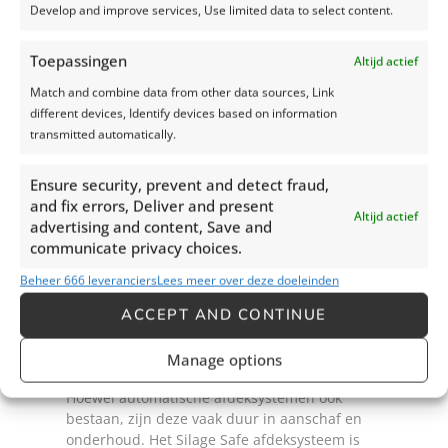
Develop and improve services, Use limited data to select content.
Verminderde fysieke belasting:
Met het Silage Safe afdeksysteem hoef je niet
Toepassingen
Altijd actief
langer talloze banden en slurven te sjouwen.
Dit betekent dat je rug en lichaam minder
Match and combine data from other data sources, Link
belast worden, waardoor je energie kunt
different devices, Identify devices based on information
besparen voor andere taken op de boerderij.
transmitted automatically.
Tijdsbesparing:
Ensure security, prevent and detect fraud,
and fix errors, Deliver and present
Omdat het afdeksysteem met slechts twee
Altijd actief
advertising and content, Save and
personen kan worden gebruikt, bespaar je
communicate privacy choices.
kostbare tijd die je anders zou besteden aan
het optrommelen van een grotere groep
Beheer 666 leveranciers
Lees meer over deze doeleinden
mensen. Hierdoor kun je efficiënter werken en
ACCEPT AND CONTINUE
meer werk gedaan krijgen in dezelfde tijd.
Kostenbesparing:
Manage options
Hoewel automatische afdeksystemen ook
bestaan, zijn deze vaak duur in aanschaf en
onderhoud. Het Silage Safe afdeksysteem is