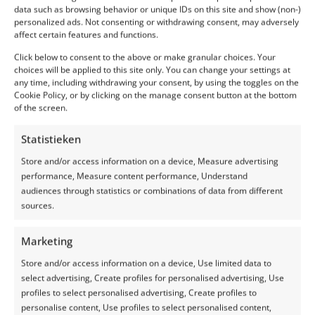
Hoe werkt het Silage
data such as browsing behavior or unique IDs on this site and show (non-)
Safe afdeksysteem?
personalized ads. Not consenting or withdrawing consent, may adversely
affect certain features and functions.
Het Silage Safe afdeksysteem bestaat uit
Click below to consent to the above or make granular choices. Your
hoogwaardige doeken die speciaal zijn
choices will be applied to this site only. You can change your settings at
any time, including withdrawing your consent, by using the toggles on the
ontworpen om de sleufsilo effectief af te
Cookie Policy, or by clicking on the manage consent button at the bottom
dekken. Deze doeken worden over de kuil
of the screen.
geplaatst en vervolgens naar elkaar
toegetrokken met behulp van het spanner-
Statistieken
mechanisme. Door de doeken strak aan te
spannen, worden ze stevig op hun plaats
Store and/or access information on a device, Measure advertising
gehouden en bieden ze een betrouwbare
performance, Measure content performance, Understand
bescherming voor het opgeslagen voer.
audiences through statistics or combinations of data from different
Hierdoor heb je op elke plek spanning,
sources.
waardoor er geen lucht is en daardoor bijna
geen verliezen, zelfs niet op de randen!
Marketing
Voordelen van het
Store and/or access information on a device, Use limited data to
Silage Safe
select advertising, Create profiles for personalised advertising, Use
profiles to select personalised advertising, Create profiles to
afdeksysteem
personalise content, Use profiles to select personalised content,