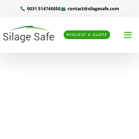
0031 514745050
contact@silagesafe.com
REQUEST A QUOTE
Afdekken fysiek zwaar
werk? Het Silage Safe
afdeksysteem maakt het
gemakkelijk!
Home
»
Afdekken fysiek zwaar werk? Het Silage Safe
afdeksysteem maakt het gemakkelijk!