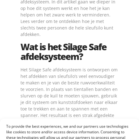
afdeksysteem. In dit artikel gaan we dieper in
op hoe dit systeem werkt en hoe het je kan
helpen om het zware werk te verminderen.
Lees verder om te ontdekken hoe je met
slechts twee personen de hele sleufsilo kunt
afdekken.
Wat is het Silage Safe
afdeksysteem?
Het Silage Safe afdeksysteem is ontworpen om
het afdekken van sleufsilo’s veel eenvoudiger
te maken en je van de beste ruwvoerkwaliteit
te voorzien. In plaats van tientallen banden en
slurven op de kuil te moeten sjouwen, gebruik
je dit systeem om kunststofdoeken naar elkaar
toe te trekken en aan te spannen met een
spanner. Het resultaat is een strak afgedekte
sleufsilo zonder dat het veel fysieke
To provide the best experiences, we and our partners use technologies
inspanning vereist.
like cookies to store and/or access device information. Consenting to
these technologies will allow us and our partners to process personal