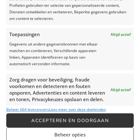
Profielen gebruiken ter selectie van gepersonaliseerde content,
Verminderde fysieke belasting:
Diensten ontwikkelen en verbeteren, Beperkte gegevens gebruiken
Met het Silage Safe afdeksysteem hoef je niet
om content te selecteren.
langer talloze banden en slurven te sjouwen.
Dit betekent dat je rug en lichaam minder
Toepassingen
belast worden, waardoor je energie kunt
Altijd actief
besparen voor andere taken op de boerderij.
Gegevens uit andere gegevensbronnen met elkaar
matchen en combineren, Verschillende apparaten
Tijdsbesparing:
linken, Apparaten identificeren op basis van
automatisch verzonden informatie.
Omdat het afdeksysteem met slechts twee
personen kan worden gebruikt, bespaar je
Zorg dragen voor beveiliging, fraude
kostbare tijd die je anders zou besteden aan
voorkomen en detecteren en fouten
het optrommelen van een grotere groep
Altijd actief
opsporen, Advertenties en content leveren
mensen. Hierdoor kun je efficiënter werken en
en tonen, Privacykeuzes opslaan en delen.
meer werk gedaan krijgen in dezelfde tijd.
Kostenbesparing:
Beheer 664 leveranciers
Lees meer over deze doeleinden
ACCEPTEREN EN DOORGAAN
Hoewel automatische afdeksystemen ook
bestaan, zijn deze vaak duur in aanschaf en
Beheer opties
onderhoud. Het Silage Safe afdeksysteem is