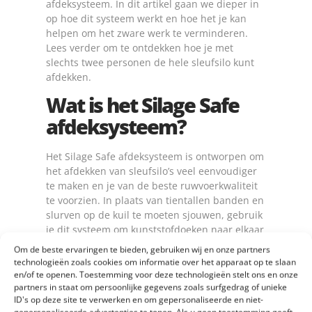
afdeksysteem. In dit artikel gaan we dieper in
op hoe dit systeem werkt en hoe het je kan
helpen om het zware werk te verminderen.
Lees verder om te ontdekken hoe je met
slechts twee personen de hele sleufsilo kunt
afdekken.
Wat is het Silage Safe
afdeksysteem?
Het Silage Safe afdeksysteem is ontworpen om
het afdekken van sleufsilo’s veel eenvoudiger
te maken en je van de beste ruwvoerkwaliteit
te voorzien. In plaats van tientallen banden en
slurven op de kuil te moeten sjouwen, gebruik
je dit systeem om kunststofdoeken naar elkaar
toe te trekken en aan te spannen met een
Om de beste ervaringen te bieden, gebruiken wij en onze partners
spanner. Het resultaat is een strak afgedekte
technologieën zoals cookies om informatie over het apparaat op te slaan
sleufsilo zonder dat het veel fysieke
en/of te openen. Toestemming voor deze technologieën stelt ons en onze
partners in staat om persoonlijke gegevens zoals surfgedrag of unieke
inspanning vereist.
ID's op deze site te verwerken en om gepersonaliseerde en niet-
gepersonaliseerde advertenties te tonen. Als u geen toestemming geeft