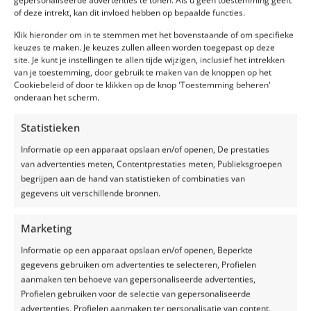
Hoe werkt het Silage
of deze intrekt, kan dit invloed hebben op bepaalde functies.
Safe afdeksysteem?
Klik hieronder om in te stemmen met het bovenstaande of om specifieke
keuzes te maken. Je keuzes zullen alleen worden toegepast op deze
Het Silage Safe afdeksysteem bestaat uit
site. Je kunt je instellingen te allen tijde wijzigen, inclusief het intrekken
hoogwaardige doeken die speciaal zijn
van je toestemming, door gebruik te maken van de knoppen op het
ontworpen om de sleufsilo effectief af te
Cookiebeleid of door te klikken op de knop 'Toestemming beheren'
onderaan het scherm.
dekken. Deze doeken worden over de kuil
geplaatst en vervolgens naar elkaar
Statistieken
toegetrokken met behulp van het spanner-
mechanisme. Door de doeken strak aan te
Informatie op een apparaat opslaan en/of openen, De prestaties
spannen, worden ze stevig op hun plaats
van advertenties meten, Contentprestaties meten, Publieksgroepen
gehouden en bieden ze een betrouwbare
begrijpen aan de hand van statistieken of combinaties van
bescherming voor het opgeslagen voer.
gegevens uit verschillende bronnen.
Hierdoor heb je op elke plek spanning,
waardoor er geen lucht is en daardoor bijna
Marketing
geen verliezen, zelfs niet op de randen!
Voordelen van het
Informatie op een apparaat opslaan en/of openen, Beperkte
gegevens gebruiken om advertenties te selecteren, Profielen
Silage Safe
aanmaken ten behoeve van gepersonaliseerde advertenties,
afdeksysteem
Profielen gebruiken voor de selectie van gepersonaliseerde
advertenties, Profielen aanmaken ter personalisatie van content,