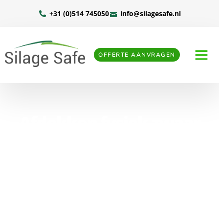
+31 (0)514 745050
info@silagesafe.nl
OFFERTE AANVRAGEN
Afdekken fysiek zwaar
werk? Het Silage Safe
afdeksysteem maakt het
gemakkelijk!
Home
»
Afdekken fysiek zwaar werk? Het Silage Safe
afdeksysteem maakt het gemakkelijk!