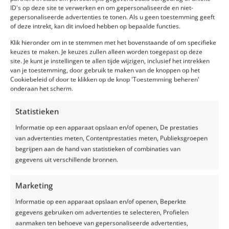
ID's op deze site te verwerken en om gepersonaliseerde en niet-
gepersonaliseerde advertenties te tonen. Als u geen toestemming geeft
Hoe kunt u
of deze intrekt, kan dit invloed hebben op bepaalde functies.
water in
Klik hieronder om in te stemmen met het bovenstaande of om specifieke
keuzes te maken. Je keuzes zullen alleen worden toegepast op deze
kuilvoer
site. Je kunt je instellingen te allen tijde wijzigen, inclusief het intrekken
van je toestemming, door gebruik te maken van de knoppen op het
voorkomen
Cookiebeleid of door te klikken op de knop 'Toestemming beheren'
onderaan het scherm.
Er zijn verschillende
maatregelen die kunnen
Statistieken
worden genomen om ervoor
Informatie op een apparaat opslaan en/of openen, De prestaties
te zorgen dat er geen water in
van advertenties meten, Contentprestaties meten, Publieksgroepen
het kuilvoer terechtkomt. Ten
begrijpen aan de hand van statistieken of combinaties van
eerste is het belangrijk om
gegevens uit verschillende bronnen.
ervoor te zorgen dat het
kuilvoer in een lucht- en
Marketing
waterdichte silo wordt
opgeslagen. Dit helpt
Informatie op een apparaat opslaan en/of openen, Beperkte
voorkomen dat er water in het
gegevens gebruiken om advertenties te selecteren, Profielen
kuilvoer komt en zorgt ervoor
aanmaken ten behoeve van gepersonaliseerde advertenties,
dat het fermentatieproces in