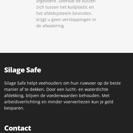
afgevoerd. Doordat de buizen
zich tussen het kuilplastic en
het afdeksysteem bevinden,
krijgt u geen verstoppingen in
de afwatering.
Silage Safe
Silage Safe helpt veehouders om hun ruwvoer op de beste
manier af te dekken. Door een lucht- en waterdichte
afdekking, blijven de voederwaarden behouden. Met
arbeidsverlichting en minder voerverliezen kun je geld
besparen.
Contact