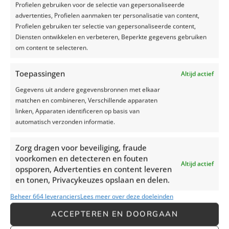
Profielen gebruiken voor de selectie van gepersonaliseerde
stand wordt gehouden.
advertenties, Profielen aanmaken ter personalisatie van content,
Profielen gebruiken ter selectie van gepersonaliseerde content,
Het is ook belangrijk om
Diensten ontwikkelen en verbeteren, Beperkte gegevens gebruiken
ervoor te zorgen dat het
om content te selecteren.
kuilvoer goed is afgedekt. Dit
helpt regenwater en andere
bronnen van vervuiling buiten
Toepassingen
Altijd actief
te houden. Als het kuilvoer in
Gegevens uit andere gegevensbronnen met elkaar
een silo wordt opgeslagen,
matchen en combineren, Verschillende apparaten
moet een afdeksysteem
linken, Apparaten identificeren op basis van
worden gebruikt om ervoor te
automatisch verzonden informatie.
zorgen dat het volledig is
afgesloten.
Zorg dragen voor beveiliging, fraude
Ten slotte is het belangrijk om
voorkomen en detecteren en fouten
ervoor te zorgen dat het
Altijd actief
opsporen, Advertenties en content leveren
gebied rond het kuilvoer goed
en tonen, Privacykeuzes opslaan en delen.
gedraineerd is. Dit helpt om
water weg te houden van het
Beheer 664 leveranciers
Lees meer over deze doeleinden
kuilvoer en voorkomt dat het
ACCEPTEREN EN DOORGAAN
verontreinigd raakt.