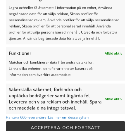
Het is belangrijk om de
Lagra och/eller få åtkomst till information på en enhet, Använda
weersomstandigheden in de
begränsade data för att välja reklam, Skapa profiler för
gaten te houden voordat u
personaliserad reklam, Använda profiler för att välja personaliserad
het gras afdekt voor kuilvoer.
reklam, Skapa profiler för att personaliserad innehåll, Använda
Als u regen verwacht, wilt u
profiler för att välja personaliserad innehåll, Utveckla och förbättra
het gras afdekken van tevoren
tjänster, Använda begränsade data för att välja innehåll.
afdekken om te voorkomen
dat de kuil te nat wordt.
Funktioner
Alltid aktiv
Matchar och kombinerar data från andra datakällor,
Länka olika enheter, Identifierar enheter baserat på
4. Gebruik
information som överförs automatiskt.
Silage Safe
Säkerställa säkerhet, förhindra och
upptäcka bedrägerier samt åtgärda fel,
Alltid aktiv
Leverera och visa reklam och innehåll, Spara
Om er zeker van te zijn dat u
och meddela dina integritetsval.
de beste resultaten behaalt,
raden wij u aan het product
Hantera 666-leverantörer
Läs mer om dessa syften
Silage Safe te gebruiken.
ACCEPTERA OCH FORTSÄTT
Silage Safe is speciaal