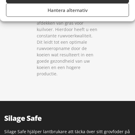
ontworpen om ervoor te
Hantera alternativ
zorgen dat u de beste
resultaten behaalt bij het
afdekken van gras voor
kuilvoer. Hierdoor heeft u een
constante ruwvoerkwaliteit.
Dit leidt tot een optimale
ruwvoeropname door de
koeien wat resulteert in een
goede gezondheid van uw
koeien en een hogere
productie.
Silage Safe
Silage Safe hjälper lantbrukare att täcka över sitt grovfoder på