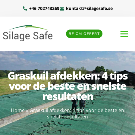
+46 702743269
kontakt@silagesafe.se
BE OM OFFERT
Graskuil afdekken: 4 tips
voor de beste en snelste
resultaten
Home
»
Graskuil afdekken: 4 tips voor de beste en
snelste resultaten