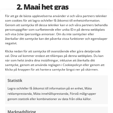
2. Maai het gras
För att ge de bästa upplevelserna använder vi och våra partners tekniker
Voor het beste resultaat moet u het gras
som cookies för att lagra och/eller få åtkomst till enhetsinformation.
minimaal twee dagen maaien voordat u het
Genom att samtycka till dessa tekniker kan vi och våra partners behandla
gras afdekt voor kuilvoer. Hierdoor kan het
personuppgifter som surfbeteende eller unika ID:n på denna webbplats
gemaaide gras wat uitdrogen, wat de kwaliteit
och visa (icke-)personliga annonser. Om du inte samtycker eller
van het kuilvoer kan verbeteren.
återkallar ditt samtycke kan det påverka vissa funktioner och egenskaper
negativt.
Klicka nedan för att samtycka till ovanstående eller göra detaljerade
val. Dina val kommer endast att tillämpas på denna webbplats. Du kan
när som helst ändra dina inställningar, inklusive att återkalla ditt
samtycke, genom att använda reglagen i Cookiepolicyn eller genom att
klicka på knappen för att hantera samtycke längst ner på skärmen.
Statistik
3. Houd het
Lagra och/eller få åtkomst till information på en enhet, Mäta
weer in de
reklamprestanda, Mäta innehållsprestanda, Förstå målgrupper
gaten
genom statistik eller kombinationer av data från olika källor.
Marknadsföring