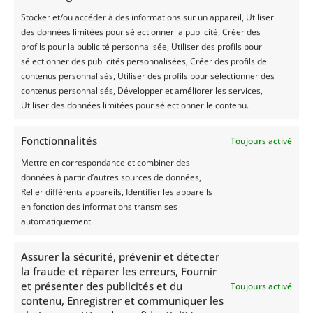
Het is belangrijk om de
Stocker et/ou accéder à des informations sur un appareil, Utiliser
weersomstandigheden in de
des données limitées pour sélectionner la publicité, Créer des
gaten te houden voordat u
profils pour la publicité personnalisée, Utiliser des profils pour
het gras afdekt voor kuilvoer.
sélectionner des publicités personnalisées, Créer des profils de
Als u regen verwacht, wilt u
contenus personnalisés, Utiliser des profils pour sélectionner des
het gras afdekken van tevoren
contenus personnalisés, Développer et améliorer les services,
afdekken om te voorkomen
Utiliser des données limitées pour sélectionner le contenu.
dat de kuil te nat wordt.
Fonctionnalités
Toujours activé
Mettre en correspondance et combiner des
4. Gebruik
données à partir d’autres sources de données,
Silage Safe
Relier différents appareils, Identifier les appareils
en fonction des informations transmises
automatiquement.
Om er zeker van te zijn dat u
Assurer la sécurité, prévenir et détecter
de beste resultaten behaalt,
la fraude et réparer les erreurs, Fournir
raden wij u aan het product
et présenter des publicités et du
Toujours activé
Silage Safe te gebruiken.
contenu, Enregistrer et communiquer les
Silage Safe is speciaal