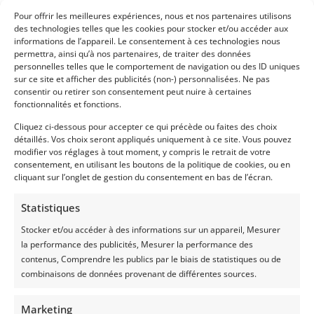
2. Maai het gras
Pour offrir les meilleures expériences, nous et nos partenaires utilisons
des technologies telles que les cookies pour stocker et/ou accéder aux
informations de l’appareil. Le consentement à ces technologies nous
Voor het beste resultaat moet u het gras
permettra, ainsi qu’à nos partenaires, de traiter des données
minimaal twee dagen maaien voordat u het
personnelles telles que le comportement de navigation ou des ID uniques
gras afdekt voor kuilvoer. Hierdoor kan het
sur ce site et afficher des publicités (non-) personnalisées. Ne pas
consentir ou retirer son consentement peut nuire à certaines
gemaaide gras wat uitdrogen, wat de kwaliteit
fonctionnalités et fonctions.
van het kuilvoer kan verbeteren.
Cliquez ci-dessous pour accepter ce qui précède ou faites des choix
détaillés. Vos choix seront appliqués uniquement à ce site. Vous pouvez
modifier vos réglages à tout moment, y compris le retrait de votre
consentement, en utilisant les boutons de la politique de cookies, ou en
cliquant sur l’onglet de gestion du consentement en bas de l’écran.
Statistiques
3. Houd het
Stocker et/ou accéder à des informations sur un appareil, Mesurer
la performance des publicités, Mesurer la performance des
weer in de
contenus, Comprendre les publics par le biais de statistiques ou de
gaten
combinaisons de données provenant de différentes sources.
Marketing