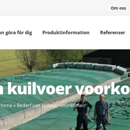
Om oss
an göra för dig
Produktinformation
Referenser
n kuilvoer voor
Home
»
Bederf van kuilvoer voorkomen