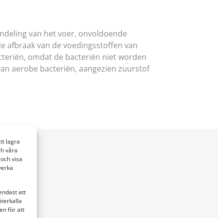
andeling van het voer, onvoldoende
de afbraak van de voedingsstoffen van
cteriën, omdat de bacteriën niet worden
 van aerobe bacteriën, aangezien zuurstof
tt lagra
ch våra
och visa
verka
endast att
återkalla
n för att