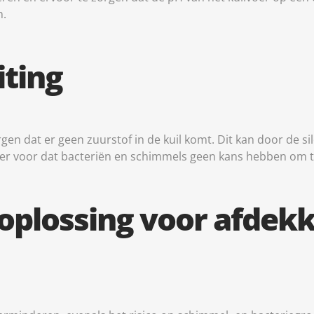
n.
tälla säkerhet, förhindra och upptäcka bedrägerier samt
a fel, Leverera och visa reklam och innehåll, Spara och
All
a dina integritetsval.
iting
rgen dat er geen zuurstof in de kuil komt. Dit kan door de si
t er voor dat bacteriën en schimmels geen kans hebben om 
e oplossing voor afdek