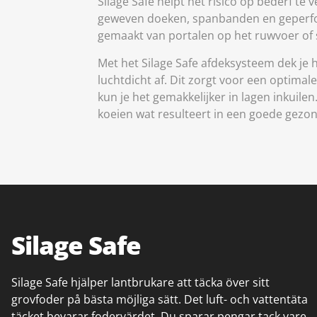
Silage Safe helpt het risico op bederf te
geweven doeken, spanbanden en geperfore
gemaakt van portalen op het ruwvoer of s
Met het Silage Safe afdeksysteem dek je 
luchtdicht af. Dit zorgt voor een optima
kun je het gemakkelijker in lagen inkuil
koeien wat resulteert in een goede gezo
Silage Safe
Silage Safe hjälper lantbrukare att täcka över sitt
grovfoder på bästa möjliga sätt. Det luft- och vattentäta
täcket bevarar fodervärdet. Du sparar pengar tack vare