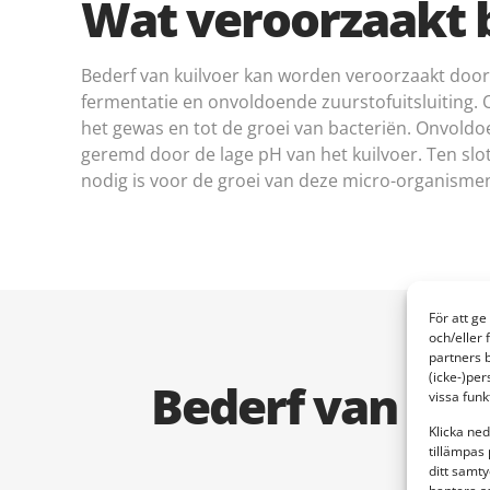
Wat veroorzaakt b
Bederf van kuilvoer kan worden veroorzaakt door
fermentatie en onvoldoende zuurstofuitsluiting. 
het gewas en tot de groei van bacteriën. Onvoldo
geremd door de lage pH van het kuilvoer. Ten slot
nodig is voor de groei van deze micro-organisme
För att ge
och/eller 
partners 
(icke-)per
Bederf van ku
vissa fun
Klicka ned
tillämpas 
ditt samty