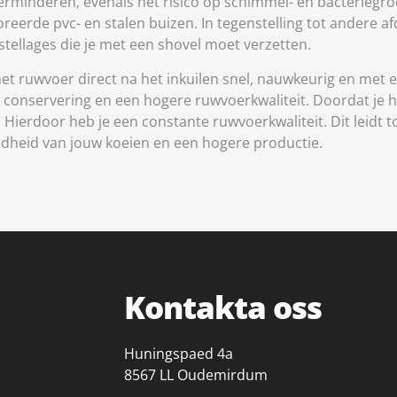
 verminderen, evenals het risico op schimmel- en bacteriegro
erde pvc- en stalen buizen. In tegenstelling tot andere a
tellages die je met een shovel moet verzetten.
het ruwvoer direct na het inkuilen snel, nauwkeurig en met 
le conservering en een hogere ruwvoerkwaliteit. Doordat je
en. Hierdoor heb je een constante ruwvoerkwaliteit. Dit lei
ndheid van jouw koeien en een hogere productie.
Kontakta oss
Huningspaed 4a
8567 LL Oudemirdum