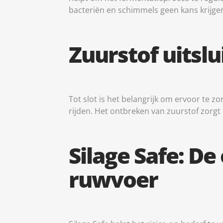
bacteriën en schimmels geen kans krijge
Säkers
åtgärd
meddel
Zuurstof uitslu
Tot slot is het belangrijk om ervoor te zo
rijden. Het ontbreken van zuurstof zorg
Silage Safe: D
ruwvoer