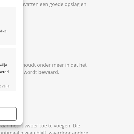
n. Deze omvatten een goede opslag en
lika
t voer. Dit houdt onder meer in dat het
välja
chte manier wordt bewaard.
iserad
 välja
tid aktiv
r aan het ruwvoer toe te voegen. Die
optimaal niveau blijft, waardoor andere