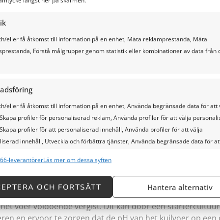
amtycke längst ner på skärmen.
genomen kunnen worden om bederf van kuilvoer te voorkome
ntatie en zuurstofuitsluiting.
ik
h/eller få åtkomst till information på en enhet, Mäta reklamprestanda, Mäta
sprestanda, Förstå målgrupper genom statistik eller kombinationer av data från o
andeling
adsföring
erf van kuilvoer is een juiste opslag en behandeling van he
h/eller få åtkomst till information på en enhet, Använda begränsade data för att 
 en ingekuild, en dat het op een schone, droge en luchtdi
Skapa profiler för personaliserad reklam, Använda profiler för att välja personal
Skapa profiler för att personaliserad innehåll, Använda profiler för att välja
iserad innehåll, Utveckla och förbättra tjänster, Använda begränsade data för att
.
66-leverantörer
Läs mer om dessa syften
ioner
All
EPTERA OCH FORTSÄTT
Hantera alternativ
och kombinerar data från andra datakällor, Länka olika enheter,
 het voer voldoende vergist. Dit kan door een startercultuu
erar enheter baserat på information som överförs automatiskt.
ren en ervoor te zorgen dat de pH van het kuilvoer op een 