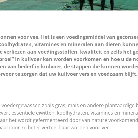
bronnen voor vee. Het is een voedingsmiddel van geconse
 koolhydraten, vitamines en mineralen aan dieren kunne
ke verliezen aan voedingsstoffen, kwaliteit en zelfs het 
f “broei” in kuilvoer kan worden voorkomen en hoe u de
aken van bederf in kuilvoer, de stappen die kunnen wor
rvoor te zorgen dat uw kuilvoer vers en voedzaam blijft.
r voedergewassen zoals gras, maïs en andere plantaardige
evert essentiële eiwitten, koolhydraten, vitamines en mine
 waar het wordt gefermenteerd door van nature voorkomend
 waardoor ze beter verteerbaar worden voor vee.