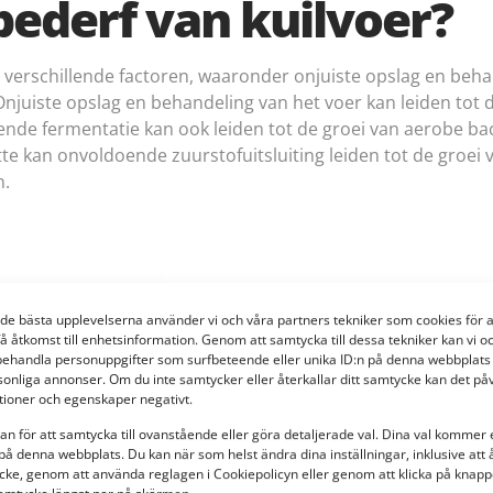
ederf van kuilvoer?
 verschillende factoren, waaronder onjuiste opslag en beh
Onjuiste opslag en behandeling van het voer kan leiden tot 
ende fermentatie kan ook leiden tot de groei van aerobe ba
te kan onvoldoende zuurstofuitsluiting leiden tot de groei
n.
 de bästa upplevelserna använder vi och våra partners tekniker som cookies för a
få åtkomst till enhetsinformation. Genom att samtycka till dessa tekniker kan vi o
behandla personuppgifter som surfbeteende eller unika ID:n på denna webbplats 
sonliga annonser. Om du inte samtycker eller återkallar ditt samtycke kan det på
ilvoer voorkomen
ktioner och egenskaper negativt.
an för att samtycka till ovanstående eller göra detaljerade val. Dina val kommer 
på denna webbplats. Du kan när som helst ändra dina inställningar, inklusive att 
cke, genom att använda reglagen i Cookiepolicyn eller genom att klicka på knappe