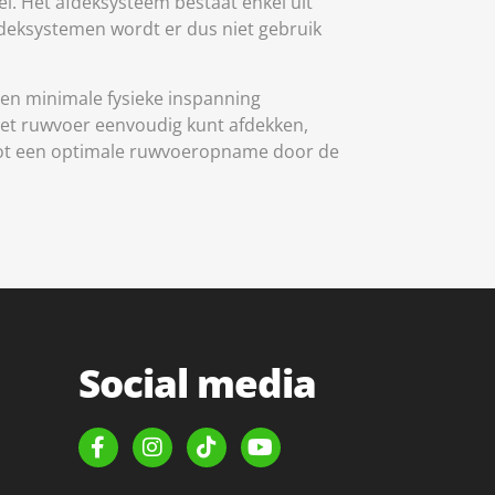
ei. Het afdeksysteem bestaat enkel uit
fdeksystemen wordt er dus niet gebruik
een minimale fysieke inspanning
 het ruwvoer eenvoudig kunt afdekken,
dt tot een optimale ruwvoeropname door de
Social media