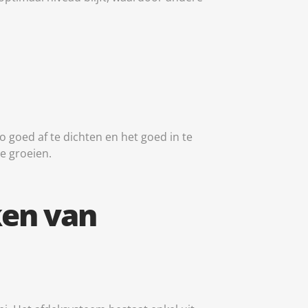
tid aktiv
lo goed af te dichten en het goed in te
te groeien.
ken van