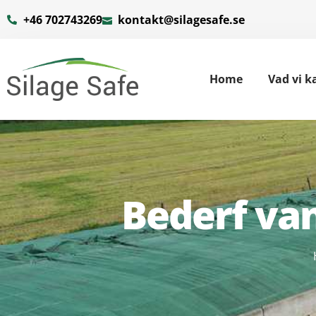
+46 702743269
kontakt@silagesafe.se
Home
Vad vi k
Bederf va