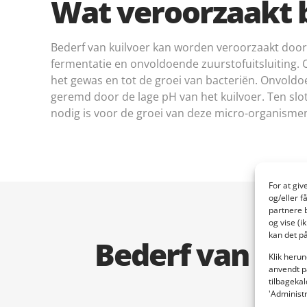
Wat veroorzaakt b
Bederf van kuilvoer kan worden veroorzaakt door
fermentatie en onvoldoende zuurstofuitsluiting. 
het gewas en tot de groei van bacteriën. Onvoldo
geremd door de lage pH van het kuilvoer. Ten slot
nodig is voor de groei van deze micro-organisme
For at gi
og/eller f
partnere 
og vise (i
kan det på
Bederf van ku
Klik herun
anvendt p
tilbagekal
'Administ