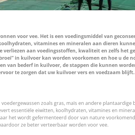
bronnen voor vee. Het is een voedingsmiddel van geconse
 koolhydraten, vitamines en mineralen aan dieren kunne
ke verliezen aan voedingsstoffen, kwaliteit en zelfs het 
f “broei” in kuilvoer kan worden voorkomen en hoe u de
aken van bederf in kuilvoer, de stappen die kunnen wor
rvoor te zorgen dat uw kuilvoer vers en voedzaam blijft.
r voedergewassen zoals gras, maïs en andere plantaardige
evert essentiële eiwitten, koolhydraten, vitamines en mine
 waar het wordt gefermenteerd door van nature voorkomend
 waardoor ze beter verteerbaar worden voor vee.