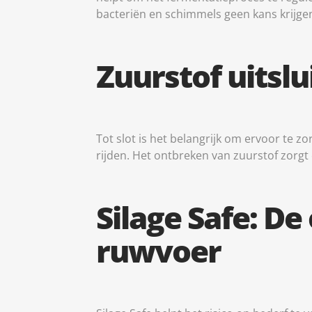
og pr
bacteriën en schimmels geen kans krijge
databe
Zuurstof uitslu
Tot slot is het belangrijk om ervoor te zo
rijden. Het ontbreken van zuurstof zorg
Silage Safe: D
ruwvoer