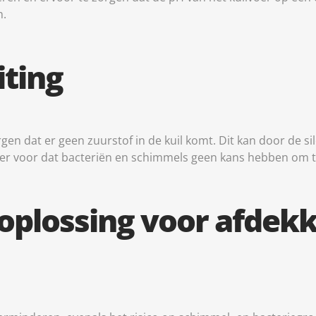
æsentere annoncering og indhold, Gem og kommunikér
Al
n.
skyttelsesvalg.
iting
rgen dat er geen zuurstof in de kuil komt. Dit kan door de si
t er voor dat bacteriën en schimmels geen kans hebben om 
e oplossing voor afdek