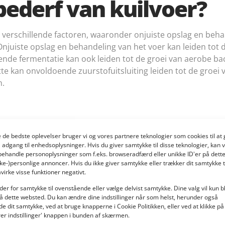
ederf van kuilvoer?
 verschillende factoren, waaronder onjuiste opslag en beh
Onjuiste opslag en behandeling van het voer kan leiden tot 
ende fermentatie kan ook leiden tot de groei van aerobe ba
te kan onvoldoende zuurstofuitsluiting leiden tot de groei
n.
ve de bedste oplevelser bruger vi og vores partnere teknologier som cookies til 
å adgang til enhedsoplysninger. Hvis du giver samtykke til disse teknologier, kan v
behandle personoplysninger som f.eks. browseradfærd eller unikke ID'er på dett
kke-)personlige annoncer. Hvis du ikke giver samtykke eller trækker dit samtykke t
virke visse funktioner negativt.
ilvoer voorkomen
der for samtykke til ovenstående eller vælge delvist samtykke. Dine valg vil kun b
å dette websted. Du kan ændre dine indstillinger når som helst, herunder også
de dit samtykke, ved at bruge knapperne i Cookie Politikken, eller ved at klikke på
rer indstillinger' knappen i bunden af skærmen.