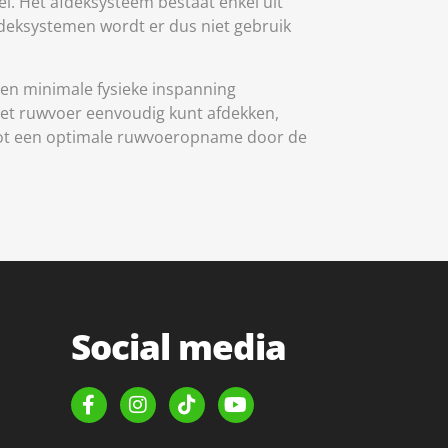
ei. Het afdeksysteem bestaat enkel uit
fdeksystemen wordt er dus niet gebruik
een minimale fysieke inspanning
 het ruwvoer eenvoudig kunt afdekken,
dt tot een optimale ruwvoeropname door de
Social media