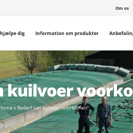
Om os
 hjælpe dig
Information om produkter
Anbefalin
n kuilvoer voor
Home
»
Bederf van kuilvoer voorkomen