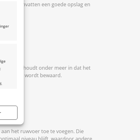
n. Deze omvatten een goede opslag en
ninger
ælge
t voer. Dit houdt onder meer in dat het
t
chte manier wordt bewaard.
d.
tid aktiv
r
r aan het ruwvoer toe te voegen. Die
optimaal niveau blijft, waardoor andere