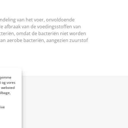
andeling van het voer, onvoldoende
de afbraak van de voedingsstoffen van
cteriën, omdat de bacteriën niet worden
 van aerobe bacteriën, aangezien zuurstof
at gemme
i og vores
e websted
ilbage,
live