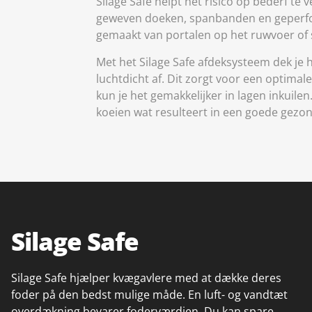
Silage Safe helpt het risico op bederf te
geweven doeken, spanbanden en geperfore
gemaakt van portalen op het ruwvoer of s
Met het Silage Safe afdeksysteem dek je 
luchtdicht af. Dit zorgt voor een optima
kun je het gemakkelijker in lagen inkuil
koeien wat resulteert in een goede gezo
Silage Safe
Silage Safe hjælper kvægavlere med at dække deres
foder på den bedst mulige måde. En luft- og vandtæt
overdækning bevarer foderværdien. Du kan spare