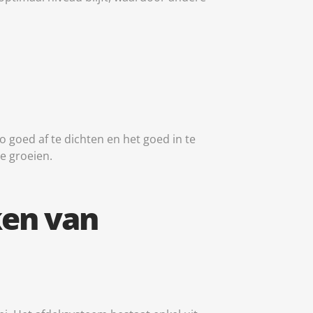
tid aktiv
lo goed af te dichten en het goed in te
te groeien.
ken van