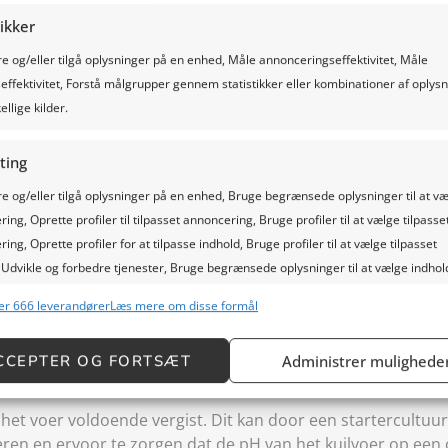
genomen kunnen worden om bederf van kuilvoer te voorkome
tikker
ntatie en zuurstofuitsluiting.
 og/eller tilgå oplysninger på en enhed, Måle annonceringseffektivitet, Måle
effektivitet, Forstå målgrupper gennem statistikker eller kombinationer af oplys
andeling
ellige kilder.
ting
 og/eller tilgå oplysninger på en enhed, Bruge begrænsede oplysninger til at v
erf van kuilvoer is een juiste opslag en behandeling van he
ing, Oprette profiler til tilpasset annoncering, Bruge profiler til at vælge tilpasse
 en ingekuild, en dat het op een schone, droge en luchtdi
ing, Oprette profiler for at tilpasse indhold, Bruge profiler til at vælge tilpasset
 Udvikle og forbedre tjenester, Bruge begrænsede oplysninger til at vælge indhol
er 666 leverandører
Læs mere om disse formål
ioner
Al
g kombinere data fra andre datakilder, Tilknytte forskellige enheder,
CCEPTER OG FORTSÆT
Administrer mulighede
cere enheder baseret på oplysninger, der sendes automatisk.
 het voer voldoende vergist. Dit kan door een startercultuu
sikkerhed, forebygge og påvise svig, samt rette fejl, Levere
ren en ervoor te zorgen dat de pH van het kuilvoer op een 