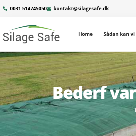
0031 514745050
kontakt@silagesafe.dk
Home
Sådan kan vi
Bederf va