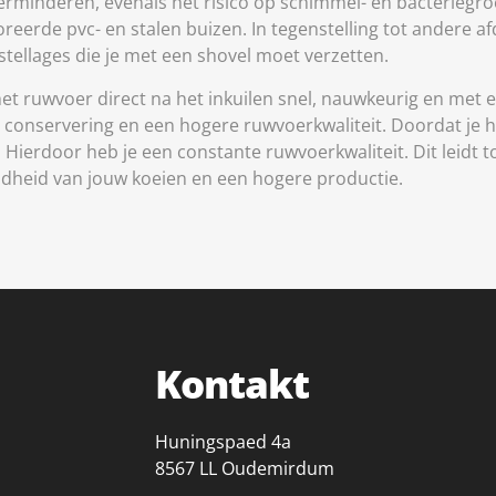
 verminderen, evenals het risico op schimmel- en bacteriegro
erde pvc- en stalen buizen. In tegenstelling tot andere a
tellages die je met een shovel moet verzetten.
het ruwvoer direct na het inkuilen snel, nauwkeurig en met 
le conservering en een hogere ruwvoerkwaliteit. Doordat je
en. Hierdoor heb je een constante ruwvoerkwaliteit. Dit lei
ndheid van jouw koeien en een hogere productie.
Kontakt
Huningspaed 4a
8567 LL Oudemirdum