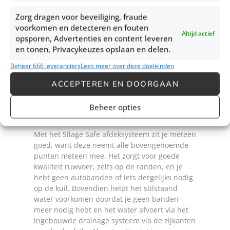
voor hen een gemakkelijke en veilige manier
om aan drinkwater te komen. Zorg dus voor zo
Zorg dragen voor beveiliging, fraude
min mogelijk stilstaand water op en rondom
voorkomen en detecteren en fouten
jouw sleufsilo. Water blijft vaak in plassen
Altijd actief
opsporen, Advertenties en content leveren
staan boven op de kuil of blijft zitten in
en tonen, Privacykeuzes opslaan en delen.
autobanden. Door deze waterbronnen weg te
nemen, voorkom je drinkplaatsen voor
Beheer 666 leveranciers
Lees meer over deze doeleinden
ongedierte.
ACCEPTEREN EN DOORGAAN
Neem een strak
Beheer opties
afdeksysteem
Met het Silage Safe afdeksysteem zit je meteen
goed, want deze neemt alle bovengenoemde
punten meteen mee. Het zorgt voor goede
kwaliteit ruwvoer, zelfs op de randen, en je
hebt geen autobanden of iets dergelijks nodig
op de kuil. Bovendien helpt het stilstaand
water voorkomen doordat je geen banden
meer nodig hebt en het water afvoert via het
ingebouwde drainage systeem via de zijkanten