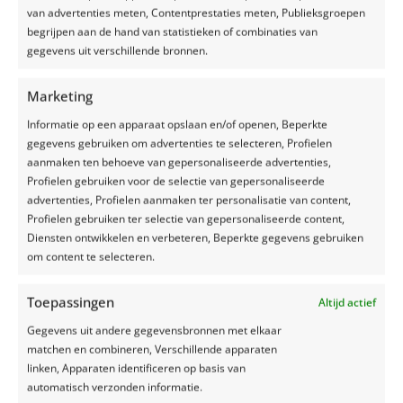
van advertenties meten, Contentprestaties meten, Publieksgroepen
ongedierte zijn oud kuilplastic, autobanden en
begrijpen aan de hand van statistieken of combinaties van
andere donkere beschutte plekken waarin ze
gegevens uit verschillende bronnen.
kunnen kruipen. Zorg daarom voor zo min
mogelijk schuilplaatsen op en rond je sleufsilo.
Door dichte begroeiing rondom de sleufsilo te
Marketing
vermijden, maak je het moeilijker voor
Informatie op een apparaat opslaan en/of openen, Beperkte
ongedierte. Op deze manier zijn ze
gegevens gebruiken om advertenties te selecteren, Profielen
kwetsbaarder voor roofdieren. Dus laat het
aanmaken ten behoeve van gepersonaliseerde advertenties,
onkruid niet woekeren en maai regelmatig
Profielen gebruiken voor de selectie van gepersonaliseerde
rondom de sleufsilo, ook als je niet bezig bent
advertenties, Profielen aanmaken ter personalisatie van content,
met kuilen. Wist je dat een
Profielen gebruiken ter selectie van gepersonaliseerde content,
ongediertebestrijder niet eens met bestrijden
Diensten ontwikkelen en verbeteren, Beperkte gegevens gebruiken
mag beginnen voordat er een plan is gemaakt
om content te selecteren.
om schuilplaatsen weg te nemen?
Vermijd stilstaand
Toepassingen
Altijd actief
water
Gegevens uit andere gegevensbronnen met elkaar
matchen en combineren, Verschillende apparaten
Op stilstaand water komen veel dieren af,
linken, Apparaten identificeren op basis van
waaronder insecten, muizen en ratten. Het is
automatisch verzonden informatie.