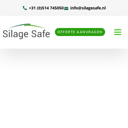
+31 (0)514 745050
info@silagesafe.nl
OFFERTE AANVRAGEN
Tips om ongedierte bij
sleufsilo’s te voorkomen
Home
»
Tips om ongedierte bij sleufsilo’s te voorkomen