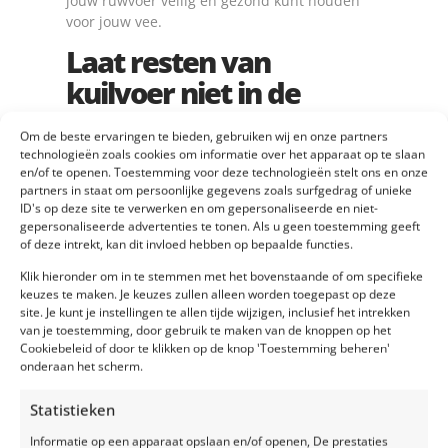
jouw ruwvoer veilig en gezond kunt houden
voor jouw vee.
Laat resten van
kuilvoer niet in de
sleufsilo liggen
Om de beste ervaringen te bieden, gebruiken wij en onze partners
technologieën zoals cookies om informatie over het apparaat op te slaan
Waar voedsel is, komt ongedierte op af. Een
en/of te openen. Toestemming voor deze technologieën stelt ons en onze
beetje bedorven kuilvoer dat even aan de kant
partners in staat om persoonlijke gegevens zoals surfgedrag of unieke
is geschoven in de sleufsilo trekt snel
ID's op deze site te verwerken en om gepersonaliseerde en niet-
gepersonaliseerde advertenties te tonen. Als u geen toestemming geeft
ongedierte aan. Ruim het in plaats daarvan
of deze intrekt, kan dit invloed hebben op bepaalde functies.
meteen op. Hierdoor voorkom je dat
ongedierte zich aangetrokken voelt tot het
Klik hieronder om in te stemmen met het bovenstaande of om specifieke
kuilvoer en verminder je het risico op
keuzes te maken. Je keuzes zullen alleen worden toegepast op deze
site. Je kunt je instellingen te allen tijde wijzigen, inclusief het intrekken
verontreiniging.
van je toestemming, door gebruik te maken van de knoppen op het
Neem schuilplaatsen
Cookiebeleid of door te klikken op de knop 'Toestemming beheren'
onderaan het scherm.
weg
Statistieken
Ongedierte zoekt plaatsen waar ze kunnen
Informatie op een apparaat opslaan en/of openen, De prestaties
schuilen. Goede schuilplaatsen voor