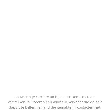
Ben jij verkoopadviseur
met een echt agrarisch
hart?
Bouw dan je carrière uit bij ons en kom ons team
versterken! Wij zoeken een adviseur/verkoper die de hele
dag zit te bellen. Iemand die gemakkelijk contacten legt,