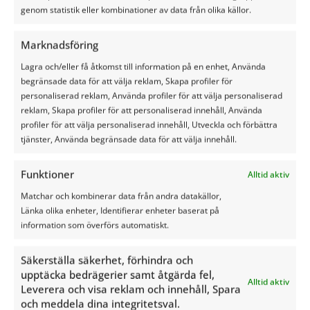
genom statistik eller kombinationer av data från olika källor.
Marknadsföring
Lagra och/eller få åtkomst till information på en enhet, Använda
begränsade data för att välja reklam, Skapa profiler för
personaliserad reklam, Använda profiler för att välja personaliserad
reklam, Skapa profiler för att personaliserad innehåll, Använda
Jouw werkzaamheden
profiler för att välja personaliserad innehåll, Utveckla och förbättra
tjänster, Använda begränsade data för att välja innehåll.
Wij hebben geen ingewikkelde visie of missie die toch
niemand begrijpt. Wij weten waar we naartoe willen op
Funktioner
Alltid aktiv
eenvoudige wijze en jij draagt daarin bij! We zijn een
Matchar och kombinerar data från andra datakällor,
jong bedrijf, dus we verwachten ook van jou dat je met
Länka olika enheter, Identifierar enheter baserat på
verfrissende en vernieuwende ideeën komt. Je zult je
information som överförs automatiskt.
verbazen hoe snel we die dan ook direct uitwerken
samen! Je levert op proactieve wijze een bijdrage aan
Silage Safe. Je hebt contact met onze klanten of
Säkerställa säkerhet, förhindra och
potentiële klanten, helpt ze bij problemen, je helpt bij
upptäcka bedrägerier samt åtgärda fel,
Alltid aktiv
productontwikkeling (‘als we dit nou eens zo en zo
Leverera och visa reklam och innehåll, Spara
doen is dat dan niet beter?’) en gooit zo nog even een
och meddela dina integritetsval.