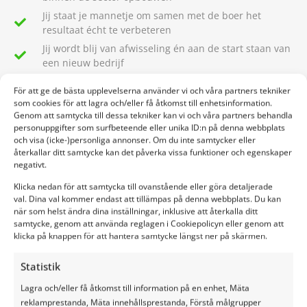
Jij staat je mannetje om samen met de boer het
resultaat écht te verbeteren
Jij wordt blij van afwisseling én aan de start staan van
een nieuw bedrijf
Jij ziet écht overal kansen! En je wilt die met beide
För att ge de bästa upplevelserna använder vi och våra partners tekniker
handen pakken
som cookies för att lagra och/eller få åtkomst till enhetsinformation.
Jij bent goed in opbouwen, maar vooral ook het
Genom att samtycka till dessa tekniker kan vi och våra partners behandla
onderhouden van relaties
personuppgifter som surfbeteende eller unika ID:n på denna webbplats
och visa (icke-)personliga annonser. Om du inte samtycker eller
Jij bent super goed als het gaat om luisteren en
återkallar ditt samtycke kan det påverka vissa funktioner och egenskaper
doorvragen
negativt.
Jij wordt uitgedaagd als iemand zegt ‘ik ken het
Klicka nedan för att samtycka till ovanstående eller göra detaljerade
product nog niet’
val. Dina val kommer endast att tillämpas på denna webbplats. Du kan
när som helst ändra dina inställningar, inklusive att återkalla ditt
En jij bent ontzettend blij met Google Translate, zo
samtycke, genom att använda reglagen i Cookiepolicyn eller genom att
lijkt het alsof jij elke taal prima kan spreken
klicka på knappen för att hantera samtycke längst ner på skärmen.
Even je handen uit de mouwen? Ook daar ben jij voor
te porren. Jij bouwt met alle liefde zelf een
Statistik
beursstand op of brengt persoonlijk het product bij
Lagra och/eller få åtkomst till information på en enhet, Mäta
de klant
reklamprestanda, Mäta innehållsprestanda, Förstå målgrupper