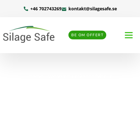
+46 702743269
kontakt@silagesafe.se
BE OM OFFERT
Home
»
Vacature: Verkoopadviseur