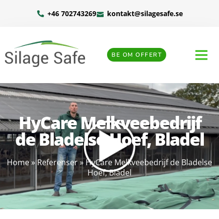
+46 702743269
kontakt@silagesafe.se
BE OM OFFERT
HyCare Melkveebedrijf
de Bladelse Hoef, Bladel
Home
»
Referenser
»
HyCare Melkveebedrijf de Bladelse
Hoef, Bladel