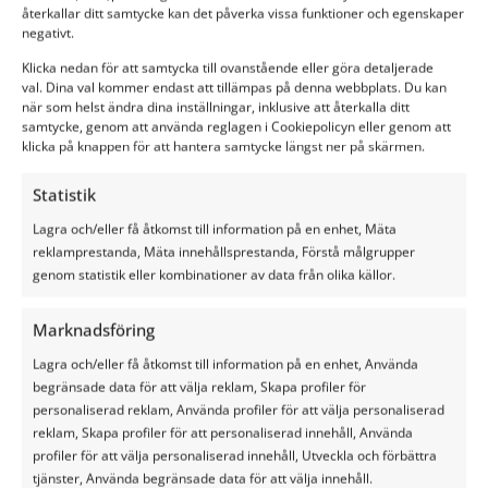
In Silage Safe vond hij een oplossing dat past bij de HyCare
återkallar ditt samtycke kan det påverka vissa funktioner och egenskaper
visie: meer efficiëntie en werkplezier. Zo kan hij zijn maiskuil en
negativt.
zijn graskuil goed afdekken, zonder dat ze daar veel werk van
Klicka nedan för att samtycka till ovanstående eller göra detaljerade
hebben. Andere belangrijke voordelen vindt hij: het
val. Dina val kommer endast att tillämpas på denna webbplats. Du kan
afdeksysteem maakt lasagnekuilen eenvoudig, en zonder
när som helst ändra dina inställningar, inklusive att återkalla ditt
gronddek heb je minder last van ongedierte.
samtycke, genom att använda reglagen i Cookiepolicyn eller genom att
klicka på knappen för att hantera samtycke längst ner på skärmen.
Statistik
Lagra och/eller få åtkomst till information på en enhet, Mäta
reklamprestanda, Mäta innehållsprestanda, Förstå målgrupper
genom statistik eller kombinationer av data från olika källor.
Be om en offert utan
Marknadsföring
förpliktelse
Lagra och/eller få åtkomst till information på en enhet, Använda
begränsade data för att välja reklam, Skapa profiler för
personaliserad reklam, Använda profiler för att välja personaliserad
BE OM OFFERT
reklam, Skapa profiler för att personaliserad innehåll, Använda
profiler för att välja personaliserad innehåll, Utveckla och förbättra
tjänster, Använda begränsade data för att välja innehåll.