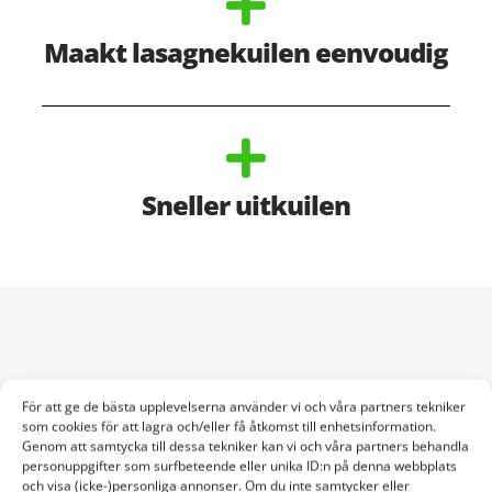
Maakt lasagnekuilen eenvoudig
Sneller uitkuilen
Bij het HyCare melkveebedrijf van MS Schippers in Bladel is
För att ge de bästa upplevelserna använder vi och våra partners tekniker
Henry Molenaar de bedrijfsleider. Toen hij begon dekten ze de
som cookies för att lagra och/eller få åtkomst till enhetsinformation.
sleufsilo’s nog af met grond, maar hij merkte al snel dat dat erg
Genom att samtycka till dessa tekniker kan vi och våra partners behandla
arbeidsintensief was.
personuppgifter som surfbeteende eller unika ID:n på denna webbplats
och visa (icke-)personliga annonser. Om du inte samtycker eller