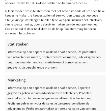
In Silage Safe vond hij een oplossing dat past bij de HyCare
of deze intrekt, kan dit invloed hebben op bepaalde functies.
visie: meer efficiëntie en werkplezier. Zo kan hij zijn maiskuil en
zijn graskuil goed afdekken, zonder dat ze daar veel werk van
Klik hieronder om in te stemmen met het bovenstaande of om specifieke
keuzes te maken. Je keuzes zullen alleen worden toegepast op deze
hebben. Andere belangrijke voordelen vindt hij: het
site. Je kunt je instellingen te allen tijde wijzigen, inclusief het intrekken
afdeksysteem maakt lasagnekuilen eenvoudig, en zonder
van je toestemming, door gebruik te maken van de knoppen op het
gronddek heb je minder last van ongedierte.
Cookiebeleid of door te klikken op de knop 'Toestemming beheren'
onderaan het scherm.
Statistieken
Informatie op een apparaat opslaan en/of openen, De prestaties
van advertenties meten, Contentprestaties meten, Publieksgroepen
begrijpen aan de hand van statistieken of combinaties van
gegevens uit verschillende bronnen.
Vraag vrijblijvend een offerte
aan
Marketing
Informatie op een apparaat opslaan en/of openen, Beperkte
gegevens gebruiken om advertenties te selecteren, Profielen
OFFERTE AANVRAGEN
aanmaken ten behoeve van gepersonaliseerde advertenties,
Profielen gebruiken voor de selectie van gepersonaliseerde
advertenties, Profielen aanmaken ter personalisatie van content,