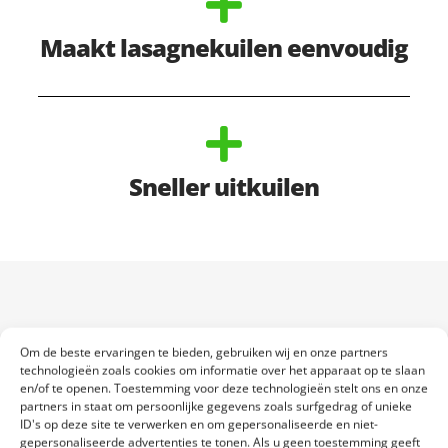
Maakt lasagnekuilen eenvoudig
Sneller uitkuilen
Bij het HyCare melkveebedrijf van MS Schippers in Bladel is
Om de beste ervaringen te bieden, gebruiken wij en onze partners
technologieën zoals cookies om informatie over het apparaat op te slaan
Henry Molenaar de bedrijfsleider. Toen hij begon dekten ze de
en/of te openen. Toestemming voor deze technologieën stelt ons en onze
sleufsilo’s nog af met grond, maar hij merkte al snel dat dat erg
partners in staat om persoonlijke gegevens zoals surfgedrag of unieke
arbeidsintensief was.
ID's op deze site te verwerken en om gepersonaliseerde en niet-
gepersonaliseerde advertenties te tonen. Als u geen toestemming geeft