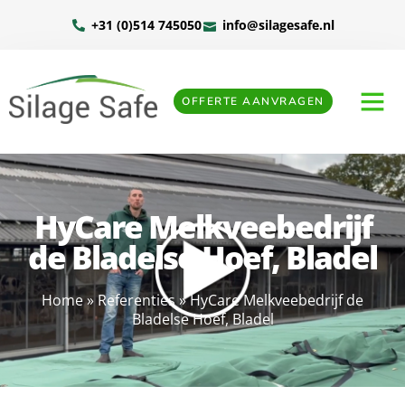
+31 (0)514 745050
info@silagesafe.nl
OFFERTE AANVRAGEN
HyCare Melkveebedrijf
de Bladelse Hoef, Bladel
Home
»
Referenties
»
HyCare Melkveebedrijf de
Bladelse Hoef, Bladel