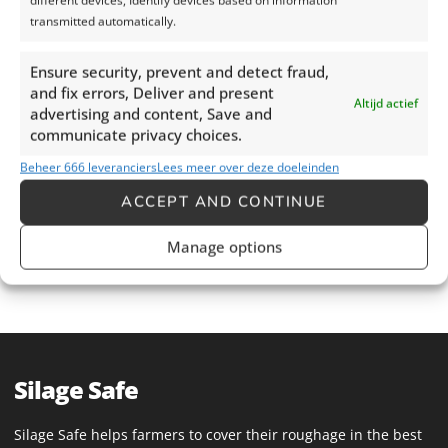
de afmetingen van het doek. De huidige doeken zijn 6 - 14
transmitted automatically.
meter lang en 2 meter breed. Voor de nieuwe toepassing zullen
doeken met een lengte van 30 - 50 meter en een breedte van 4
Ensure security, prevent and detect fraud,
meter nodig zijn.
and fix errors, Deliver and present
Altijd actief
advertising and content, Save and
Daarnaast zal, teneinde de arbeidslast te verlagen, het aantal
communicate privacy choices.
gespen moeten worden verlaagd van 2 per 2 meter naar 2 per
4 meter. Grotere oppervlaktes zullen ook meer spankracht
Beheer 666 leveranciers
Lees meer over deze doeleinden
vereisen. In verband hiermee zal sterker materiaal nodig zijn
en zullen zomen die in het doek worden geweven moeten
ACCEPT AND CONTINUE
worden vergroot teneinde grotere stalen buizen te kunnen
hanteren.
Manage options
Silage Safe
Silage Safe helps farmers to cover their roughage in the best