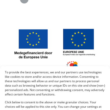
To provide the best experiences, we and our partners use technologies
like cookies to store and/or access device information. Consenting to
these technologies will allow us and our partners to process personal
data such as browsing behavior or unique IDs on this site and show (non-)
personalized ads. Not consenting or withdrawing consent, may adversely
affect certain features and functions.
Click below to consent to the above or make granular choices. Your
Voor de opslag van biomassa product voor biogas worden
choices will be applied to this site only. You can change your settings at
sleufsilo’s gebruikt die veel groter zijn dan sleufsilo’s voor