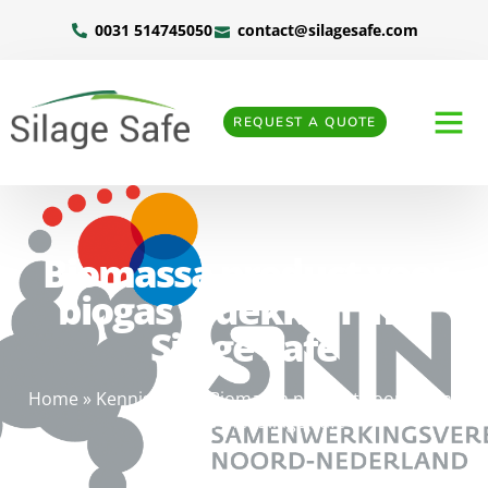
0031 514745050
contact@silagesafe.com
REQUEST A QUOTE
Biomassa product voor
biogas afdekken met
Silage Safe
Home
»
Kennisbank
»
Biomassa product voor biogas
afdekken met Silage Safe