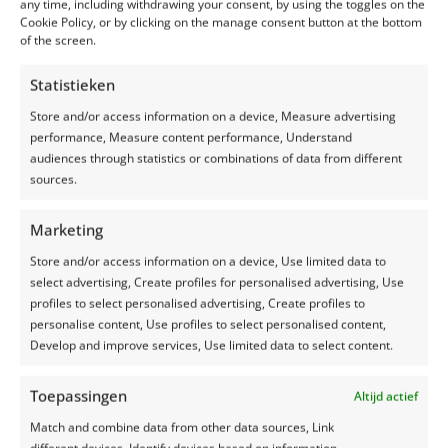
any time, including withdrawing your consent, by using the toggles on the
ruwvoer voor de veehouderij. Hierdoor zijn bestaande opties
Cookie Policy, or by clicking on the manage consent button at the bottom
voor afdekken niet geschikt. Bestaande systemen passen niet
of the screen.
op de sleufsilo of vereisen te veel arbeid voor wat betreft het
afdekken. Gevolg is dat sleufsilo’s voor het biogas nu niet goed
Statistieken
kunnen worden afgedekt of zelfs helemaal niet worden
Store and/or access information on a device, Measure advertising
afgedekt waardoor biomassa vergaat en de opbrengst ervan
performance, Measure content performance, Understand
enorm afneemt.
audiences through statistics or combinations of data from different
Het Silage Safe afdeksysteem dat Silage Safe B.V. heeft
sources.
ontwikkeld is alleen geschikt voor sleufsilo’s voor ruwvoer. Het
systeem zorgt ervoor dat ruwvoer luchtdicht kan worden
Marketing
afgedekt en dat hemelwater wordt gedraineerd. Dit doet het
Store and/or access information on a device, Use limited data to
systeem door kleden tegen elkaar aan te spannen. Wanneer
select advertising, Create profiles for personalised advertising, Use
ruwvoer rondom is ingereden zorgt dit ervoor dat op elke plek
profiles to select personalised advertising, Create profiles to
waar ruwvoer ligt er geen ruimte is voor lucht (anaeroob).
personalise content, Use profiles to select personalised content,
Onder in het systeem zijn drainagebuizen verwerkt zodat het
Develop and improve services, Use limited data to select content.
hemelwater kan worden afgevoerd waardoor verrotten of
verontreinigen wordt voorkomen.
Toepassingen
Altijd actief
Teneinde het bestaande systeem geschikt te maken voor de
opslag van biomassa product is aanpassen van het bestaande
Match and combine data from other data sources, Link
systeem noodzakelijk. Belangrijk aandachtspunt hierbij zal zijn
different devices, Identify devices based on information