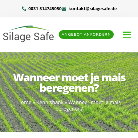
0031 514745050
kontakt@silagesafe.de
ANGEBOT ANFORDERN
Wanneer moet je mais
beregenen?
Home
»
Kennisbank
»
Wanneer moet je mais
beregenen?