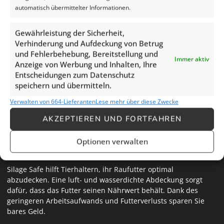
beregenen toe dan zware klei of veen. Maar pas op bij
automatisch übermittelter Informationen.
kleigrond; laat het niet te droog worden. Wanneer er diepe
scheuren in het land ontstaan, is het herstel hiervan een veel
Gewährleistung der Sicherheit,
grotere klus. Voorkomen is in dit geval beter dan genezen. Blijft
Verhinderung und Aufdeckung von Betrug
het de komende tijd droog? Houd dan de ontwikkeling van uw
und Fehlerbehebung, Bereitstellung und
mais in de gaten. Handel echter niet te snel; te vroeg
Immer aktiv
Anzeige von Werbung und Inhalten, Ihre
beregenen maakt de plant en wortels lui en dit geeft later
Entscheidungen zum Datenschutz
problemen.
speichern und übermitteln.
Verwalten von 664-Lieferanten
Lese mehr über diese Zwecke
AKZEPTIEREN UND FORTFAHREN
Optionen verwalten
Silage Safe
Silage Safe hilft Tierhaltern, ihr Raufutter optimal
abzudecken. Eine luft- und wasserdichte Abdeckung sorgt
dafür, dass das Futter seinen Nährwert behält. Dank des
geringeren Arbeitsaufwands und Futterverlusts sparen Sie
bares Geld.