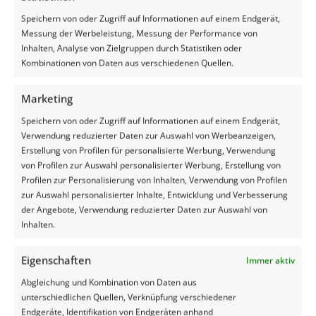
Vitamine A
Speichern von oder Zugriff auf Informationen auf einem Endgerät,
Messung der Werbeleistung, Messung der Performance von
Het is dus van groot belang om een oogje in het zeil te houden.
Inhalten, Analyse von Zielgruppen durch Statistiken oder
Af en toe het gewas inspecteren is erg zinvol om te beoordelen
Kombinationen von Daten aus verschiedenen Quellen.
wat de plant nodig heeft. Schenk de plant ‘vitamine A’
(Aandacht)! In de fase van blad- en stengelontwikkeling is de
Marketing
vochtbehoefte nog niet erg groot. Bij vochttekort gaat de plant
op zoek naar vocht en dus dieper wortelen. In dit stadium heeft
Speichern von oder Zugriff auf Informationen auf einem Endgerät,
beregenen nog weinig meerwaarde.
Verwendung reduzierter Daten zur Auswahl von Werbeanzeigen,
Erstellung von Profilen für personalisierte Werbung, Verwendung
Het overwegen waard
von Profilen zur Auswahl personalisierter Werbung, Erstellung von
Profilen zur Personalisierung von Inhalten, Verwendung von Profilen
In veel percelen zit de mais inmiddels al aardig in de bloei.
In
zur Auswahl personalisierter Inhalte, Entwicklung und Verbesserung
dit stadium is beregenen absoluut het overwegen waard
; vlak
der Angebote, Verwendung reduzierter Daten zur Auswahl von
voor en tijdens de bloei levert vochttekort namelijk het grootste
Inhalten.
verlies op. Als er rondom de bloeiperiode te weinig vocht is,
leidt dit tot een slechte korrelzetting en dit kost
Eigenschaften
Immer aktiv
zetmeelopbrengst. De uiteindelijke voederwaarde in de kuil
valt dan lager uit en dat is uiteraard een scenario dat iedere
Abgleichung und Kombination von Daten aus
veehouder wil voorkomen. Uiteraard verschilt de noodzaak tot
unterschiedlichen Quellen, Verknüpfung verschiedener
beregenen per grondsoort. Zandgrond is eerder aan
Endgeräte, Identifikation von Endgeräten anhand