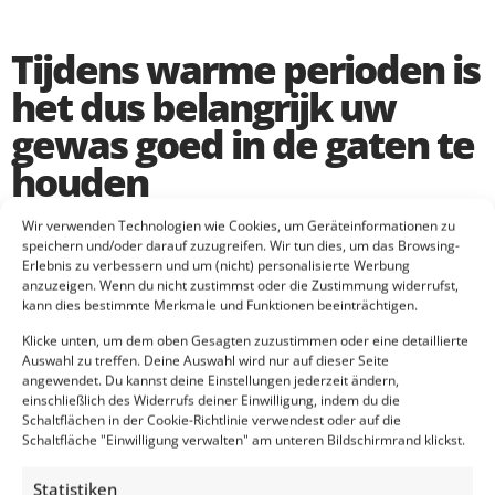
Tijdens warme perioden is
het dus belangrijk uw
gewas goed in de gaten te
houden
Wir verwenden Technologien wie Cookies, um Geräteinformationen zu
De mais heeft zich in het voorjaar al behoorlijk kunnen
speichern und/oder darauf zuzugreifen. Wir tun dies, um das Browsing-
ontwikkelen. In de zeer vroeg gezaaide percelen wordt de aar
Erlebnis zu verbessern und um (nicht) personalisierte Werbung
zelfs al zichtbaar. Toch wordt het beschikbare bodemvocht op
anzuzeigen. Wenn du nicht zustimmst oder die Zustimmung widerrufst,
vele plaatsen in Nederland nu schaars. Hoewel het gewas
kann dies bestimmte Merkmale und Funktionen beeinträchtigen.
tekenen van droogte kan laten zien, is beregenen niet altijd
Klicke unten, um dem oben Gesagten zuzustimmen oder eine detaillierte
nodig, omdat mais erg efficiënt met water omgaat. Voor 1 kg
Auswahl zu treffen. Deine Auswahl wird nur auf dieser Seite
drogestof heeft het 450 mm water nodig (wat bij gras overigens
angewendet. Du kannst deine Einstellungen jederzeit ändern,
700 mm is). Pas als het blad overdag gekruld is en dit is na de
einschließlich des Widerrufs deiner Einwilligung, indem du die
nacht nog steeds zo, dan heeft de plant te maken met
Schaltflächen in der Cookie-Richtlinie verwendest oder auf die
Schaltfläche "Einwilligung verwalten" am unteren Bildschirmrand klickst.
vochttekort. Tijdens warme perioden is het dus belangrijk uw
gewas goed in de gaten te houden.
Statistiken