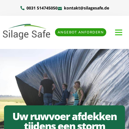
0031 514745050
kontakt@silagesafe.de
ANGEBOT ANFORDERN
Uw ruwvoer afdekken
tijdens een storm