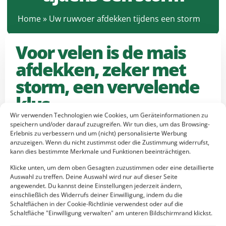
Home
»
Uw ruwvoer afdekken tijdens een storm
Voor velen is de mais
afdekken, zeker met
storm, een vervelende
klus
Wir verwenden Technologien wie Cookies, um Geräteinformationen zu
speichern und/oder darauf zuzugreifen. Wir tun dies, um das Browsing-
Erlebnis zu verbessern und um (nicht) personalisierte Werbung
Een nat voorjaar en een extreem droge zomer hebben ervoor
anzuzeigen. Wenn du nicht zustimmst oder die Zustimmung widerrufst,
gezorgd dat gras- en maisoogst niet naar wens is gegaan.
kann dies bestimmte Merkmale und Funktionen beeinträchtigen.
Velen moeten dit jaar al veel eerder de maisoogst
binnenhalen, om over het afdekken nog niet te spreken. Voor
Klicke unten, um dem oben Gesagten zuzustimmen oder eine detaillierte
Auswahl zu treffen. Deine Auswahl wird nur auf dieser Seite
velen is de mais afdekken een vervelende klus. Het gaat vaak
angewendet. Du kannst deine Einstellungen jederzeit ändern,
gepaard met stress en najaarsweer, zoals harde wind.
einschließlich des Widerrufs deiner Einwilligung, indem du die
Schaltflächen in der Cookie-Richtlinie verwendest oder auf die
Als de mais met kuilplastic afgedekt moet worden,
Schaltfläche "Einwilligung verwalten" am unteren Bildschirmrand klickst.
ontstaat er bij windkracht 3 al een probleem. Probeert u