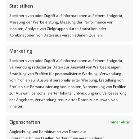
maar eens het plastic op dezelfde plek te houden,
Statistiken
zonder dat het weer omhoog waait. En als het dan
eenmaal strak ligt, is het lastig dit ook strak te houden.
Speichern von oder Zugriff auf Informationen auf einem Endgerät,
En hoe vervelend is dat wel niet?
Messung der Werbeleistung, Messung der Performance von
Inhalten, Analyse von Zielgruppen durch Statistiken oder
Weinig handen maken licht werk
Kombinationen von Daten aus verschiedenen Quellen.
Gelukkig hebben we daar bij Silage Safe rekening mee
Marketing
gehouden. Onder het afdeksysteem, komt eerst
landbouwplastic dat aan beide zijden dubbel over de
Speichern von oder Zugriff auf Informationen auf einem Endgerät,
kuil komt: van de linkerwand naar de rechterwand en
Verwendung reduzierter Daten zur Auswahl von Werbeanzeigen,
andersom. Daarna kunt u eenvoudig met twee man de
Erstellung von Profilen für personalisierte Werbung, Verwendung
kuil sluiten. Eén persoon houdt een gedeelte
von Profilen zur Auswahl personalisierter Werbung, Erstellung von
landbouwplastic strak en de ander bevestigt de Silage
Profilen zur Personalisierung von Inhalten, Verwendung von Profilen
Safe doeken aan elkaar. U kunt dus per twee meter de
zur Auswahl personalisierter Inhalte, Entwicklung und Verbesserung
doeken direct strak over de kuil krijgen. Als alle doeken
der Angebote, Verwendung reduzierter Daten zur Auswahl von
vastliggen, kunt u de doeken extra strak aanspannen met
Inhalten.
de speciale spanner.
Eigenschaften
Immer aktiv
Afdekken met de hele familie is soms
Abgleichung und Kombination von Daten aus
noodzakelijk kwaad bij harde wind
unterschiedlichen Quellen, Verknüpfung verschiedener