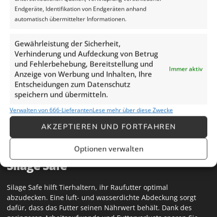
Endgeräte, Identifikation von Endgeräten anhand
De doeken van het afdeksysteem waaien niet omhoog,
automatisch übermittelter Informationen.
doordat de doeken zwaar genoeg zijn. Ook zitten er
stalen buizen aan de doeken bevestigd. Dezen geven
Gewährleistung der Sicherheit,
extra gewicht en zorgen er ook voor dat het doek niet
Verhinderung und Aufdeckung von Betrug
opwaait.
und Fehlerbehebung, Bereitstellung und
Immer aktiv
Anzeige von Werbung und Inhalten, Ihre
Eenmaal afgedekt, kunt u uw kuil met een gerust hart
Entscheidungen zum Datenschutz
achterlaten. Onze klanten bevestigen dat de doeken
speichern und übermitteln.
strak blijven liggen ondanks harde wind.
Verwalten von 666-Lieferanten
Lese mehr über diese Zwecke
AKZEPTIEREN UND FORTFAHREN
Optionen verwalten
Silage Safe
Silage Safe hilft Tierhaltern, ihr Raufutter optimal
abzudecken. Eine luft- und wasserdichte Abdeckung sorgt
dafür, dass das Futter seinen Nährwert behält. Dank des