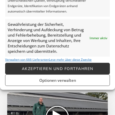
unterschiedlichen Quellen, Verknüpfung verschiedener
Endgeräte, Identifikation von Endgeräten anhand
automatisch übermittelter Informationen.
Gewährleistung der Sicherheit,
Verhinderung und Aufdeckung von Betrug
und Fehlerbehebung, Bereitstellung und
Immer aktiv
Anzeige von Werbung und Inhalten, Ihre
Entscheidungen zum Datenschutz
speichern und übermitteln.
Melkveebedrijf Ten Hove, Kamperveen
Verwalten von 666-Lieferanten
Lese mehr über diese Zwecke
“Veel minder arbeid en nagenoeg geen verliezen
AKZEPTIEREN UND FORTFAHREN
meer in de randen.”
Bekijk de video »
Optionen verwalten