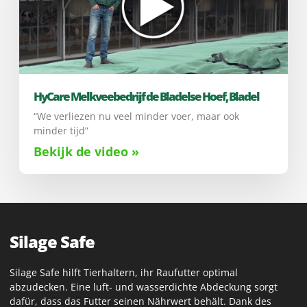
HyCare Melkveebedrijf de Bladelse Hoef, Bladel
“We verliezen nu veel minder voer, maar ook
minder tijd”
Bekijk de video »
Silage Safe
Silage Safe hilft Tierhaltern, ihr Raufutter optimal
abzudecken. Eine luft- und wasserdichte Abdeckung sorgt
dafür, dass das Futter seinen Nährwert behält. Dank des