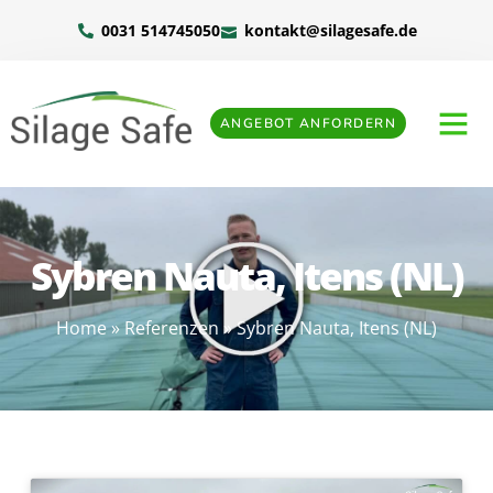
0031 514745050
kontakt@silagesafe.de
ANGEBOT ANFORDERN
Sybren Nauta, Itens (NL)
Home
»
Referenzen
»
Sybren Nauta, Itens (NL)