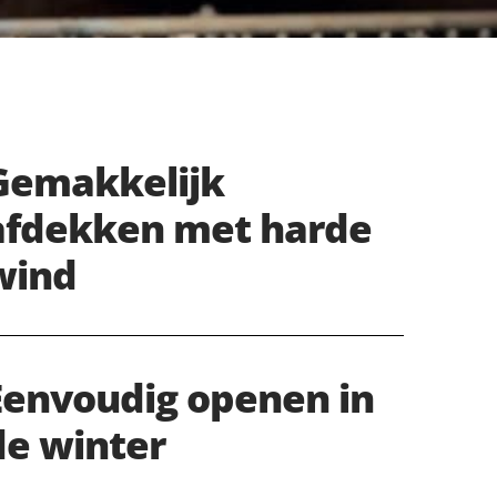
Gemakkelijk
afdekken met harde
wind
Eenvoudig openen in
de winter