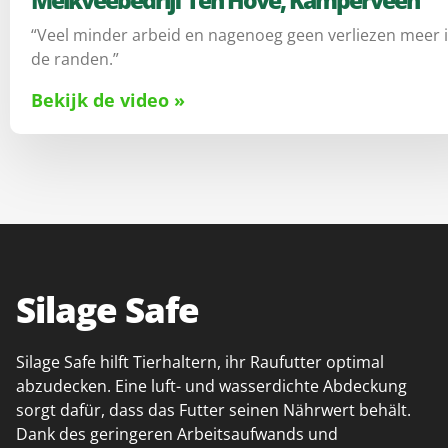
Melkveebedrijf Ten Hove, Kamperveen
“Veel minder arbeid en nagenoeg geen verliezen meer 
de randen.”
Bekijk de video »
Silage Safe
Silage Safe hilft Tierhaltern, ihr Raufutter optimal
abzudecken. Eine luft- und wasserdichte Abdeckung
sorgt dafür, dass das Futter seinen Nährwert behält.
Dank des geringeren Arbeitsaufwands und