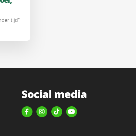
oef,
der tijd”
Social media