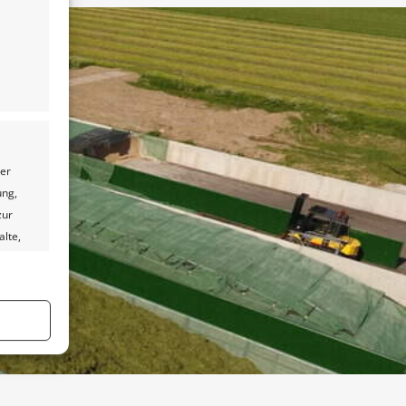
ter
ung,
zur
alte,
l von
er aktiv