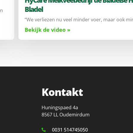
HyCare Melkveebedrijf de Bladelse H
Bladel
in
“We verliezen nu veel minder voer, maar ook min
Bekijk de video »
Kontakt
Huningspaed 4a
8567 LL Oudemirdum
0031 514745050