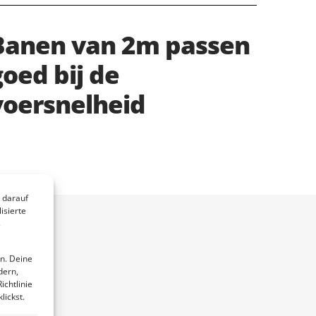
Banen van 2m passen
goed bij de
voersnelheid
 darauf
isierte
s
n. Deine
dern,
ichtlinie
lickst.