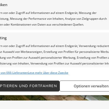
tiken
rn von oder Zugriff auf Informationen auf einem Endgerät, Messung der
istung, Messung der Performance von Inhalten, Analyse von Zielgruppen durch
iken oder Kombinationen von Daten aus verschiedenen Quellen.
ting
ndlich ein Angebot an
rn von oder Zugriff auf Informationen auf einem Endgerät, Verwendung reduzier
ur Auswahl von Werbeanzeigen, Erstellung von Profilen für personalisierte Werb
ng von Profilen zur Auswahl personalisierter Werbung, Erstellung von Profilen 
T ANFORDERN
isierung von Inhalten, Verwendung von Profilen zur Auswahl personalisierter Inh
lung und Verbesserung der Angebote, Verwendung reduzierter Daten zur Auswah
 von 666-Lieferanten
Lese mehr über diese Zwecke
.
PTIEREN UND FORTFAHREN
Optionen verwalten
chaften
Imm
hung und Kombination von Daten aus unterschiedlichen Quellen,
fung verschiedener Endgeräte, Identifikation von Endgeräten anhand
isch übermittelter Informationen.