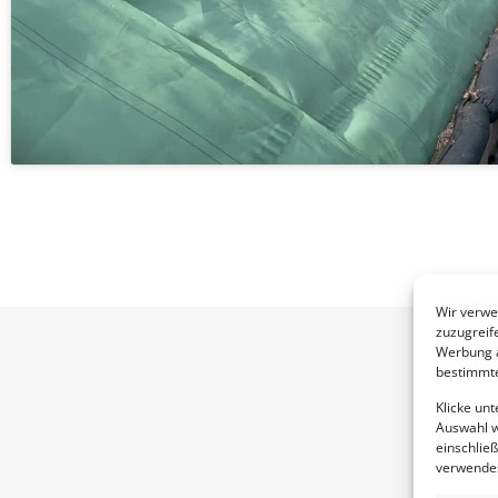
Wir verwe
zuzugreif
Werbung a
bestimmte
Klicke un
Auswahl w
einschließ
verwendes