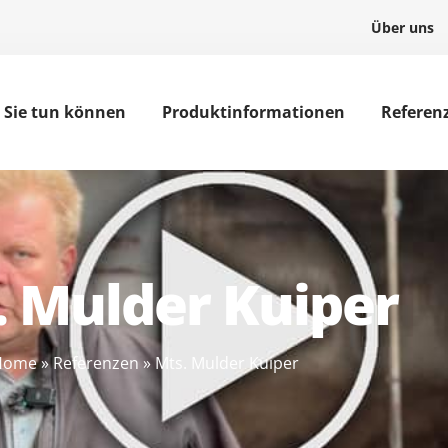
Über uns
r Sie tun können
Produktinformationen
Referen
. Mulder Kuiper
Home
»
Referenzen
»
Mts. Mulder Kuiper