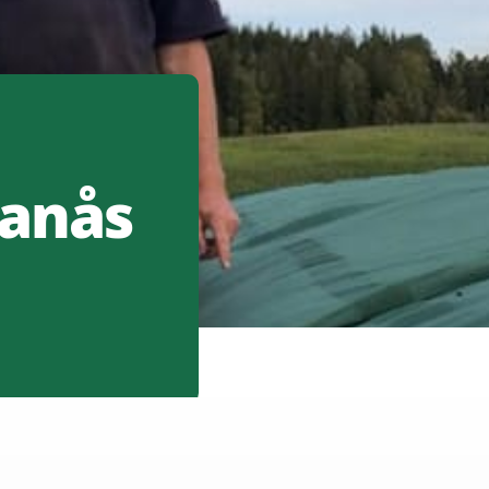
ranås