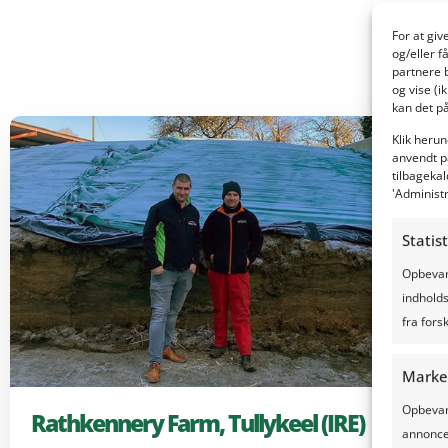
Vil
For at gi
og/eller f
partnere 
og vise (i
kan det på
Klik herun
anvendt p
tilbagekal
'Administ
Statis
Opbevare
indholds
fra forsk
Marke
Opbevare
Rathkennery Farm, Tullykeel (IRE)
annoncer