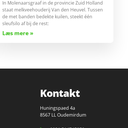
In Molenaarsgraaf in de provincie Zuid Holland
staat melkveehouderij Van den Heuvel. Tussen
de met banden bedekte kuilen, steekt één
sleufsilo af bij de rest:
Læs mere »
Kontakt
Huningspaed 4a
8567 LL Oudemirdum