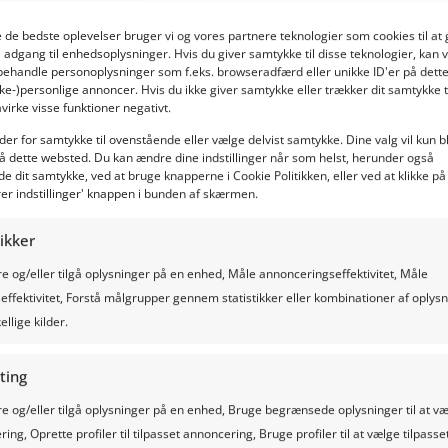
 du se flere anbefalinger
ve de bedste oplevelser bruger vi og vores partnere teknologier som cookies til 
å adgang til enhedsoplysninger. Hvis du giver samtykke til disse teknologier, kan v
behandle personoplysninger som f.eks. browseradfærd eller unikke ID'er på dett
kke-)personlige annoncer. Hvis du ikke giver samtykke eller trækker dit samtykke t
virke visse funktioner negativt.
der for samtykke til ovenstående eller vælge delvist samtykke. Dine valg vil kun b
å dette websted. Du kan ændre dine indstillinger når som helst, herunder også
de dit samtykke, ved at bruge knapperne i Cookie Politikken, eller ved at klikke på
rer indstillinger' knappen i bunden af skærmen.
tikker
 og/eller tilgå oplysninger på en enhed, Måle annonceringseffektivitet, Måle
effektivitet, Forstå målgrupper gennem statistikker eller kombinationer af oplys
ellige kilder.
ting
 og/eller tilgå oplysninger på en enhed, Bruge begrænsede oplysninger til at v
Hermann TenBerge, Gronau (DE)
J
ing, Oprette profiler til tilpasset annoncering, Bruge profiler til at vælge tilpasse