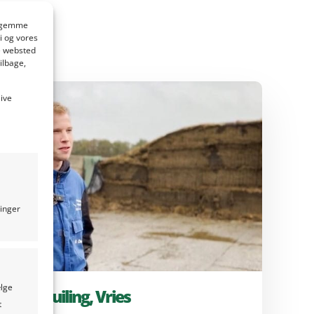
?
at gemme
i og vores
e websted
ilbage,
live
ninger
ælge
arne Schuiling, Vries
t