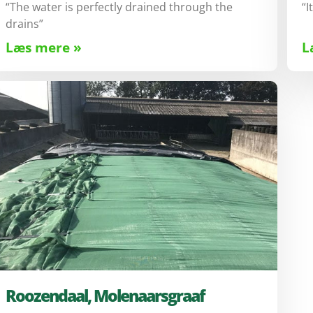
“The water is perfectly drained through the
“I
drains”
Læs mere »
L
Roozendaal, Molenaarsgraaf