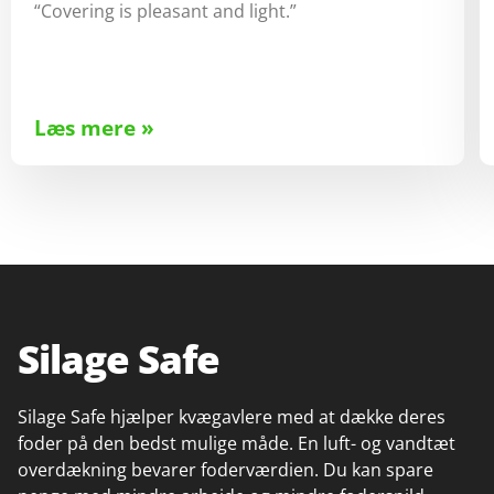
“Covering is pleasant and light.”
Læs mere »
Silage Safe
Silage Safe hjælper kvægavlere med at dække deres
foder på den bedst mulige måde. En luft- og vandtæt
overdækning bevarer foderværdien. Du kan spare