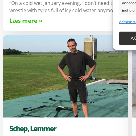
“On a cold wet January evening, I don’t need to
annoncer
wrestle with tyres full of icy cold water anymore.”
indhold,
Læs mere »
Administr
Funkt
Matche o
A
Identifi
Sikre 
og pr
databe
Schep, Lemmer