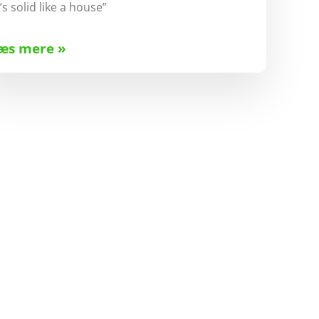
t’s solid like a house”
æs mere »