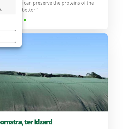
his way we can preserve the proteins of the
ass much better.”
d.
æs mere »
tid aktiv
r
tid aktiv
ornstra, ter Idzard