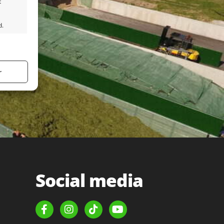
t
d.
tid aktiv
r
tid aktiv
Social media