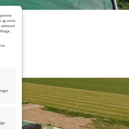
at gemme
i og vores
e websted
ilbage,
live
ninger
ælge