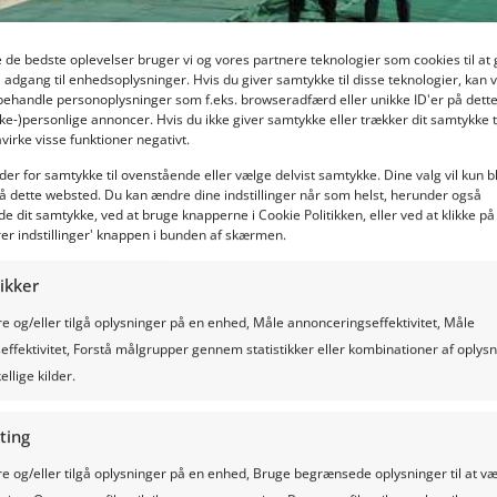
ve de bedste oplevelser bruger vi og vores partnere teknologier som cookies til 
å adgang til enhedsoplysninger. Hvis du giver samtykke til disse teknologier, kan v
behandle personoplysninger som f.eks. browseradfærd eller unikke ID'er på dett
kke-)personlige annoncer. Hvis du ikke giver samtykke eller trækker dit samtykke t
virke visse funktioner negativt.
der for samtykke til ovenstående eller vælge delvist samtykke. Dine valg vil kun b
å dette websted. Du kan ændre dine indstillinger når som helst, herunder også
de dit samtykke, ved at bruge knapperne i Cookie Politikken, eller ved at klikke på
rer indstillinger' knappen i bunden af skærmen.
tikker
 og/eller tilgå oplysninger på en enhed, Måle annonceringseffektivitet, Måle
effektivitet, Forstå målgrupper gennem statistikker eller kombinationer af oplys
ellige kilder.
ting
t anderen
 og/eller tilgå oplysninger på en enhed, Bruge begrænsede oplysninger til at v