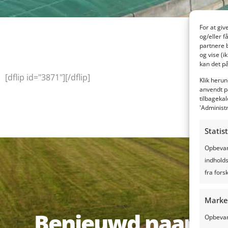
For at gi
og/eller f
partnere 
og vise (i
kan det på
[dflip id="3871"][/dflip]
Klik herun
anvendt p
tilbagekal
'Administ
Statis
Opbevare
indholds
fra forsk
Marke
Benieuwd naar wa
Opbevare