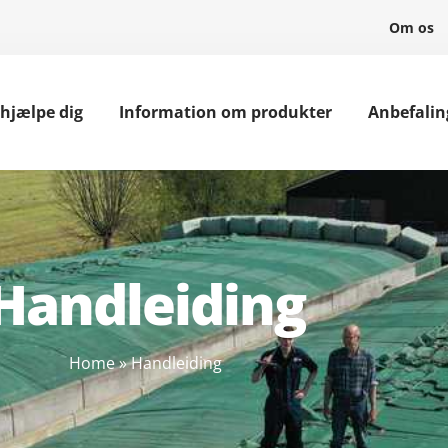
Om os
 hjælpe dig
Information om produkter
Anbefalin
Handleiding
Home
»
Handleiding