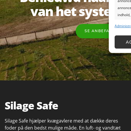
annoncer
van het systeem
annoncer
indhold,
Administr
Funkt
SE ANBEFALINGER
Matche o
A
Identifi
Sikre 
og pr
databe
Silage Safe
Silage Safe hjælper kvægavlere med at dække deres
foder på den bedst mulige måde. En luft- og vandtæt