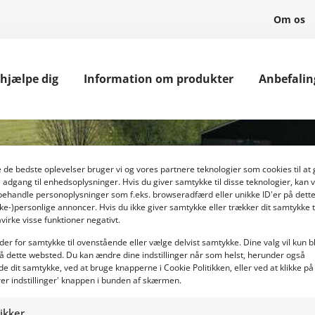
Om os
 hjælpe dig
Information om produkter
Anbefalin
ve de bedste oplevelser bruger vi og vores partnere teknologier som cookies til 
å adgang til enhedsoplysninger. Hvis du giver samtykke til disse teknologier, kan v
Cookiebeleid
behandle personoplysninger som f.eks. browseradfærd eller unikke ID'er på dett
kke-)personlige annoncer. Hvis du ikke giver samtykke eller trækker dit samtykke t
virke visse funktioner negativt.
der for samtykke til ovenstående eller vælge delvist samtykke. Dine valg vil kun b
Home
»
Cookiebeleid
å dette websted. Du kan ændre dine indstillinger når som helst, herunder også
de dit samtykke, ved at bruge knapperne i Cookie Politikken, eller ved at klikke på
rer indstillinger' knappen i bunden af skærmen.
tikker