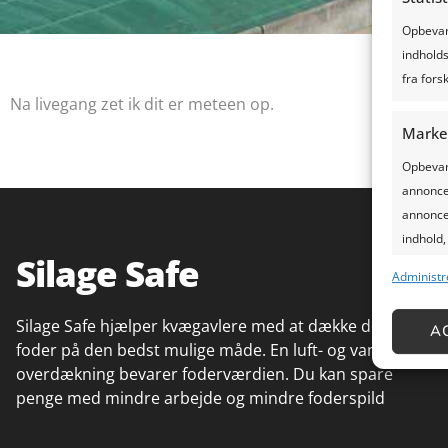
Opbevare
indholds
fra forsk
Na livegang zet ik dit er meteen op.
Marke
Opbevare
annoncer
annoncer
indhold,
Silage Safe
Administr
Funkt
Silage Safe hjælper kvægavlere med at dække deres
Matche o
A
foder på den bedst mulige måde. En luft- og vandtæt
Identifi
overdækning bevarer foderværdien. Du kan spare
penge med mindre arbejde og mindre foderspild
Sikre 
og pr