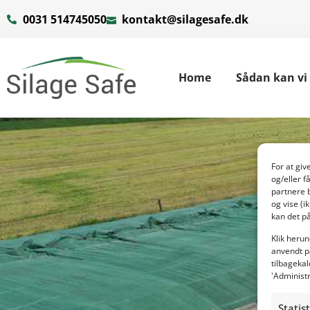
0031 514745050
kontakt@silagesafe.dk
Home
Sådan kan vi
For at gi
og/eller f
partnere 
og vise (i
kan det på
Klik herun
anvendt p
tilbagekal
'Administ
Statis