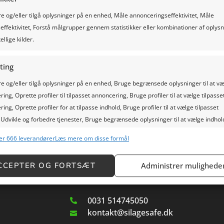
 og/eller tilgå oplysninger på en enhed, Måle annonceringseffektivitet, Måle
effektivitet, Forstå målgrupper gennem statistikker eller kombinationer af oplys
ellige kilder.
ting
 og/eller tilgå oplysninger på en enhed, Bruge begrænsede oplysninger til at v
ing, Oprette profiler til tilpasset annoncering, Bruge profiler til at vælge tilpasse
ing, Oprette profiler for at tilpasse indhold, Bruge profiler til at vælge tilpasset
 Udvikle og forbedre tjenester, Bruge begrænsede oplysninger til at vælge indhol
Kontakt
er 666 leverandører
Læs mere om disse formål
ioner
Al
Huningspaed 4a
g kombinere data fra andre datakilder, Tilknytte forskellige enheder,
CCEPTER OG FORTSÆT
Administrer mulighede
8567 LL Oudemirdum
cere enheder baseret på oplysninger, der sendes automatisk.
0031 514745050
sikkerhed, forebygge og påvise svig, samt rette fejl, Levere
kontakt@silagesafe.dk
æsentere annoncering og indhold, Gem og kommunikér
Al