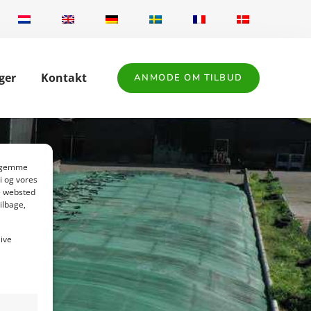
ger
Kontakt
ANMODE OM TILBUD
at gemme
i og vores
e websted
ilbage,
live