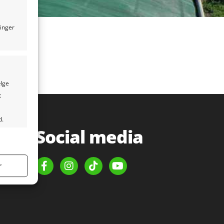
ninger
ælge
t
d.
Social media
tid aktiv
r
tid aktiv